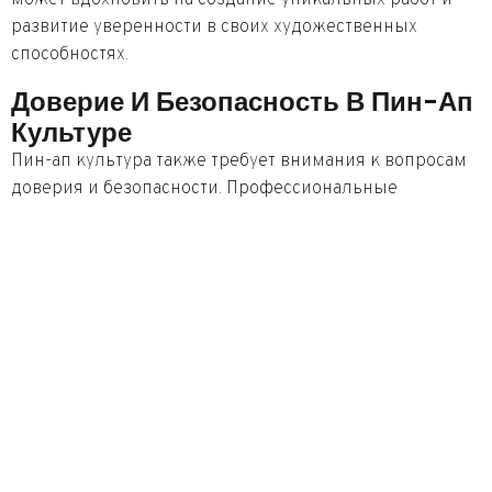
развитие уверенности в своих художественных
способностях.
Доверие И Безопасность В Пин-Ап
Культуре
Пин-ап культура также требует внимания к вопросам
доверия и безопасности. Профессиональные
фотосессии, как правило, включают в себя контракты
с фотографами и модельными агентствами, что
обеспечивает защиту интересов всех сторон.
Также важно осознавать основополагающие
принципы этики в пин-ап, включая уважение к
моделям и их правам, а также использование
изображений с соблюдением авторских прав.