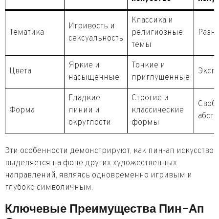
Классика и
Игривость и
Тематика
религиозные
Разн
сексуальность
темы
Яркие и
Тонкие и
Цвета
Эксп
насыщенные
приглушенные
Гладкие
Строгие и
Своб
Форма
линии и
классические
абст
округлости
формы
Эти особенности демонстрируют, как пин-ап искусство
выделяется на фоне других художественных
направлений, являясь одновременно игривым и
глубоко символичным.
Ключевые Преимущества Пин-Ап