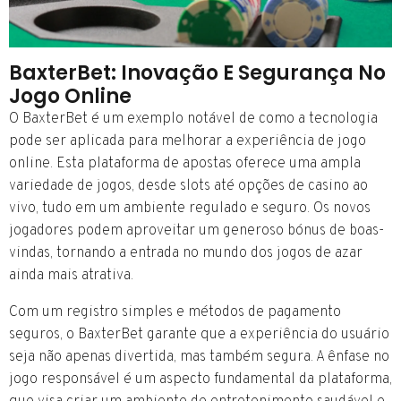
BaxterBet: Inovação E Segurança No
Jogo Online
O BaxterBet é um exemplo notável de como a tecnologia
pode ser aplicada para melhorar a experiência de jogo
online. Esta plataforma de apostas oferece uma ampla
variedade de jogos, desde slots até opções de casino ao
vivo, tudo em um ambiente regulado e seguro. Os novos
jogadores podem aproveitar um generoso bónus de boas-
vindas, tornando a entrada no mundo dos jogos de azar
ainda mais atrativa.
Com um registro simples e métodos de pagamento
seguros, o BaxterBet garante que a experiência do usuário
seja não apenas divertida, mas também segura. A ênfase no
jogo responsável é um aspecto fundamental da plataforma,