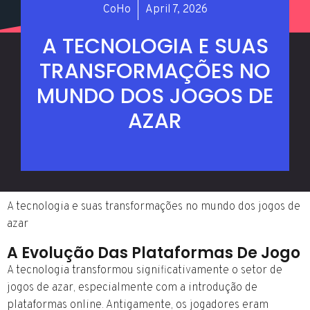
CoHo
April 7, 2026
A TECNOLOGIA E SUAS
TRANSFORMAÇÕES NO
MUNDO DOS JOGOS DE
AZAR
A tecnologia e suas transformações no mundo dos jogos de
azar
A Evolução Das Plataformas De Jogo
A tecnologia transformou significativamente o setor de
jogos de azar, especialmente com a introdução de
plataformas online. Antigamente, os jogadores eram