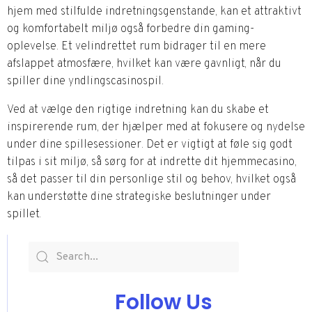
hjem med stilfulde indretningsgenstande, kan et attraktivt
og komfortabelt miljø også forbedre din gaming-
oplevelse. Et velindrettet rum bidrager til en mere
afslappet atmosfære, hvilket kan være gavnligt, når du
spiller dine yndlingscasinospil.
Ved at vælge den rigtige indretning kan du skabe et
inspirerende rum, der hjælper med at fokusere og nydelse
under dine spillesessioner. Det er vigtigt at føle sig godt
tilpas i sit miljø, så sørg for at indrette dit hjemmecasino,
så det passer til din personlige stil og behov, hvilket også
kan understøtte dine strategiske beslutninger under
spillet.
Follow Us