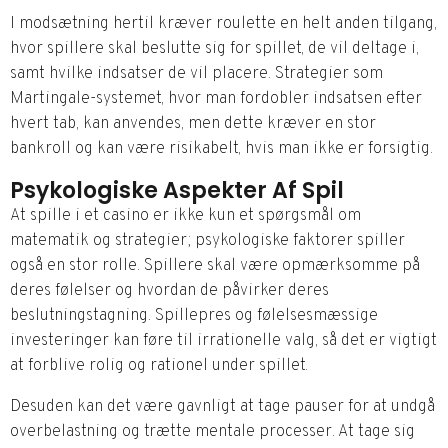
I modsætning hertil kræver roulette en helt anden tilgang,
hvor spillere skal beslutte sig for spillet, de vil deltage i,
samt hvilke indsatser de vil placere. Strategier som
Martingale-systemet, hvor man fordobler indsatsen efter
hvert tab, kan anvendes, men dette kræver en stor
bankroll og kan være risikabelt, hvis man ikke er forsigtig.
Psykologiske Aspekter Af Spil
At spille i et casino er ikke kun et spørgsmål om
matematik og strategier; psykologiske faktorer spiller
også en stor rolle. Spillere skal være opmærksomme på
deres følelser og hvordan de påvirker deres
beslutningstagning. Spillepres og følelsesmæssige
investeringer kan føre til irrationelle valg, så det er vigtigt
at forblive rolig og rationel under spillet.
Desuden kan det være gavnligt at tage pauser for at undgå
overbelastning og trætte mentale processer. At tage sig