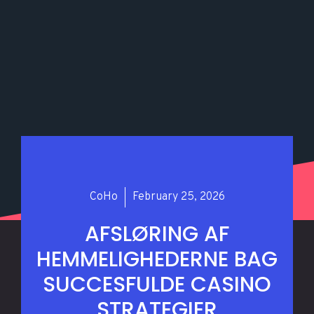
CoHo
February 25, 2026
AFSLØRING AF
HEMMELIGHEDERNE BAG
SUCCESFULDE CASINO
STRATEGIER