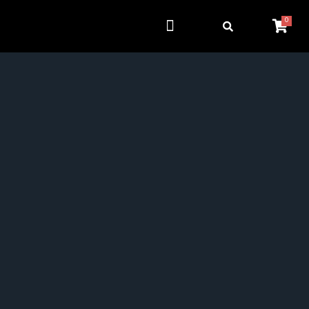
0
Get Involved
Resource Center