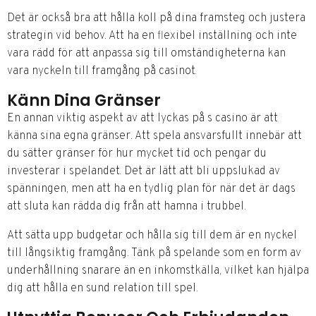
Det är också bra att hålla koll på dina framsteg och justera
strategin vid behov. Att ha en flexibel inställning och inte
vara rädd för att anpassa sig till omständigheterna kan
vara nyckeln till framgång på casinot.
Känn Dina Gränser
En annan viktig aspekt av att lyckas på s casino är att
känna sina egna gränser. Att spela ansvarsfullt innebär att
du sätter gränser för hur mycket tid och pengar du
investerar i spelandet. Det är lätt att bli uppslukad av
spänningen, men att ha en tydlig plan för när det är dags
att sluta kan rädda dig från att hamna i trubbel.
Att sätta upp budgetar och hålla sig till dem är en nyckel
till långsiktig framgång. Tänk på spelande som en form av
underhållning snarare än en inkomstkälla, vilket kan hjälpa
dig att hålla en sund relation till spel.