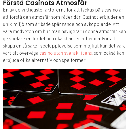
Förstå Casinots Atmosfär
En av de viktigaste faktorerna för att lyckas på s casino är
att förstå den atmosfär som råder där. Casinot erbjuder en
unik miljö som är både spännande och avkopplande. Att
vara medveten om hur man navigerar i denna atmosfär kan
ge spelare en fördel och öka chansen att vinna. För att
skapa en så säker spelupplevelse som möjligt kan det vara
värt att överväga
casino utan svensk licens
, som också kan
erbjuda olika alternativ och spelformer.