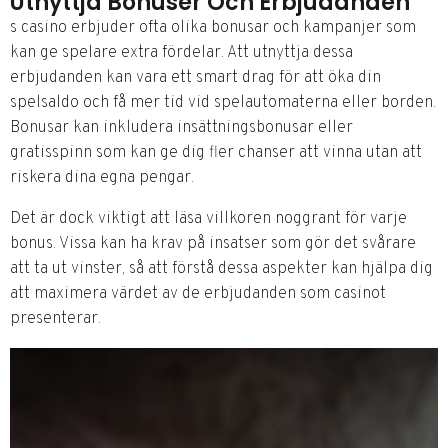
Utnyttja Bonuser Och Erbjudanden
s casino erbjuder ofta olika bonusar och kampanjer som
kan ge spelare extra fördelar. Att utnyttja dessa
erbjudanden kan vara ett smart drag för att öka din
spelsaldo och få mer tid vid spelautomaterna eller borden.
Bonusar kan inkludera insättningsbonusar eller
gratisspinn som kan ge dig fler chanser att vinna utan att
riskera dina egna pengar.
Det är dock viktigt att läsa villkoren noggrant för varje
bonus. Vissa kan ha krav på insatser som gör det svårare
att ta ut vinster, så att förstå dessa aspekter kan hjälpa dig
att maximera värdet av de erbjudanden som casinot
presenterar.