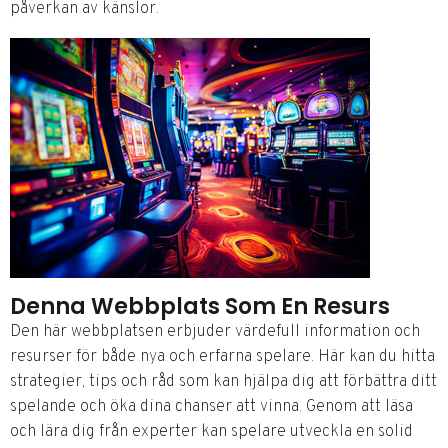
påverkan av känslor.
Denna Webbplats Som En Resurs
Den här webbplatsen erbjuder värdefull information och
resurser för både nya och erfarna spelare. Här kan du hitta
strategier, tips och råd som kan hjälpa dig att förbättra ditt
spelande och öka dina chanser att vinna. Genom att läsa
och lära dig från experter kan spelare utveckla en solid