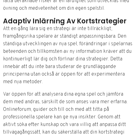
fatta beräknade risker är en färdighet som utvecklas med
övning och medvetenhet om din egen spelstil.
Adaptiv Inlärning Av Kortstrategier
Att en gång lära sig en strategi är inte tillräckligt;
framgångsrika spelare är ständigt anpassningsbara. Den
ständiga utvecklingen av nya spel, förändringar i spelarnas
beteenden och tillkomsten av ny information kräver att du
kontinuerligt lär dig och förfinar dina strategier. Detta
innebär att du inte bara studerar de grundläggande
principerna utan också är öppen för att experimentera
med nya metoder.
Var öppen för att analysera dina egna spel och jämföra
dem med andras, särskilt de som anses vara mer erfarna.
Onlineforum, guider och till och med att titta på
professionella spelare kan ge nya insikter. Genom att
aktivt söka efter kunskap och vara villig att anpassa ditt
tillvägagångssätt, kan du säkerställa att din kortstrategi