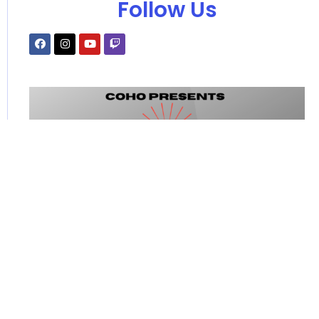
Follow Us