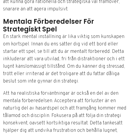
att kunna göra rationella och strategiska val framöver,
snarare än att agera impulsivt.
Mentala Förberedelser För
Strategiskt Spel
En stark mental inställning är lika viktig som kunskapen
om kortspel. Innan du ens sätter dig vid ett bord eller
startar ett spel, se till att du är mentalt förberedd. Detta
inkluderar att vara utvilad, fri från distraktioner och i ett
lugnt känslomässigt tillstånd. Om du känner dig stressad,
trött eller irriterad är det troligare att du fattar dåliga
beslut som inte gynnar din strategi.
Att ha realistiska förväntningar är också en del av den
mentala förberedelsen. Acceptera att förluster är en
naturlig del av hasardspel och att framgång kommer med
tålamod och disciplin. Fokusera på att följa din strategi
konsekvent, oavsett kortsiktiga resultat. Detta tankesätt
hjälper dig att undvika frustration och behålla lugnet,