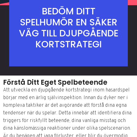
BEDÖM DITT
SPELHUMÖR EN SÄKER
VÄG TILL DJUPGÅENDE
KORTSTRATEGI
Förstå Ditt Eget Spelbeteende
Att utveckla en djupgående kortstrategi inom hasardspel
börjar med en ärlig självinspektion. Innan du dyker ner i
komplexa taktiker är det avgörande att förstå dina egna
tendenser när du spelar. Detta innebär att identifiera dina
triggers för riskfyllt beteende, dina vanliga misstag och
dina känslomässiga reaktioner under olika spelscenarion.
Är du benägen att jaga förluster, eller blir du övermodig