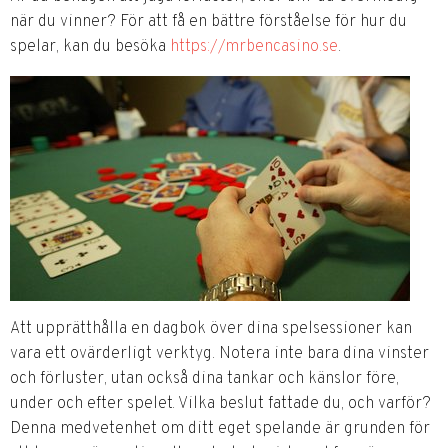
när du vinner? För att få en bättre förståelse för hur du
spelar, kan du besöka
https://mrbencasino.se
.
Att upprätthålla en dagbok över dina spelsessioner kan
vara ett ovärderligt verktyg. Notera inte bara dina vinster
och förluster, utan också dina tankar och känslor före,
under och efter spelet. Vilka beslut fattade du, och varför?
Denna medvetenhet om ditt eget spelande är grunden för