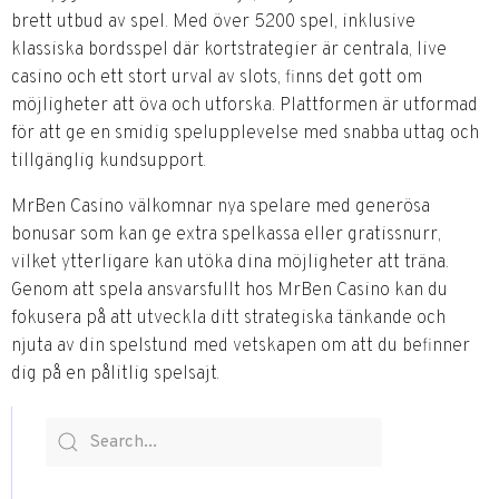
brett utbud av spel. Med över 5200 spel, inklusive
klassiska bordsspel där kortstrategier är centrala, live
casino och ett stort urval av slots, finns det gott om
möjligheter att öva och utforska. Plattformen är utformad
för att ge en smidig spelupplevelse med snabba uttag och
tillgänglig kundsupport.
MrBen Casino välkomnar nya spelare med generösa
bonusar som kan ge extra spelkassa eller gratissnurr,
vilket ytterligare kan utöka dina möjligheter att träna.
Genom att spela ansvarsfullt hos MrBen Casino kan du
fokusera på att utveckla ditt strategiska tänkande och
njuta av din spelstund med vetskapen om att du befinner
dig på en pålitlig spelsajt.