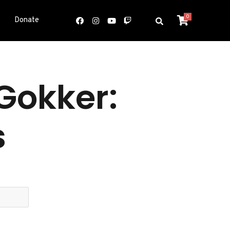
0
Donate
Gokker:
s