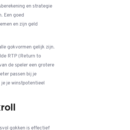
nsberekening en strategie
n. Een goed
nemen en zijn geld
alle gokvormen gelijk zijn.
lde RTP (Return to
 van de speler een grotere
eter passen bij je
je je winstpotentieel
roll
vol gokken is effectief