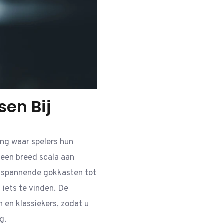
en Bij
ng waar spelers hun
 een breed scala aan
n spannende gokkasten tot
l iets te vinden. De
 en klassiekers, zodat u
g.