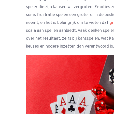
speler die zijn kansen wil vergroten. Emoties 
soms frustratie spelen een grote rol in de besl
neemt, en het is belangrijk om te weten dat
gr
scala aan spellen aanbiedt. Vaak denken spele
over het resultaat, zelfs bij kansspelen, wat ka
keuzes en hogere inzetten dan verantwoord is.