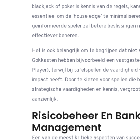
blackjack of poker is kennis van de regels, ka
essentieel om de ‘house edge’ te minimalisere
geïnformeerde speler zal betere beslissingen 
effectiever beheren.
Het is ook belangrijk om te begrijpen dat niet 
Gokkasten hebben bijvoorbeeld een vastgeste
Player), terwijl bij tafelspellen de vaardigheid
impact heeft. Door te kiezen voor spellen die b
strategische vaardigheden en kennis, vergroot 
aanzienlijk.
Risicobeheer En Bank
Management
Een van de meest kritieke aspecten van succes