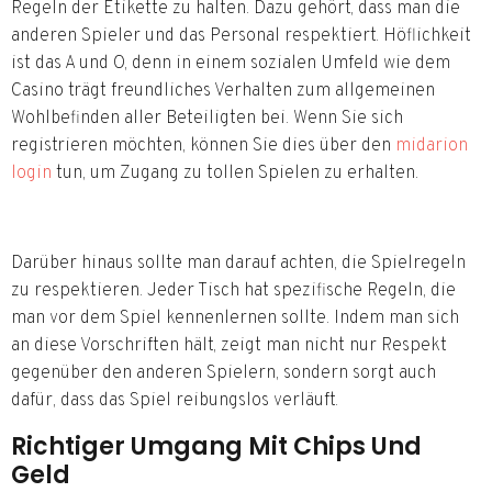
Regeln der Etikette zu halten. Dazu gehört, dass man die
anderen Spieler und das Personal respektiert. Höflichkeit
ist das A und O, denn in einem sozialen Umfeld wie dem
Casino trägt freundliches Verhalten zum allgemeinen
Wohlbefinden aller Beteiligten bei. Wenn Sie sich
registrieren möchten, können Sie dies über den
midarion
login
tun, um Zugang zu tollen Spielen zu erhalten.
Darüber hinaus sollte man darauf achten, die Spielregeln
zu respektieren. Jeder Tisch hat spezifische Regeln, die
man vor dem Spiel kennenlernen sollte. Indem man sich
an diese Vorschriften hält, zeigt man nicht nur Respekt
gegenüber den anderen Spielern, sondern sorgt auch
dafür, dass das Spiel reibungslos verläuft.
Richtiger Umgang Mit Chips Und
Geld