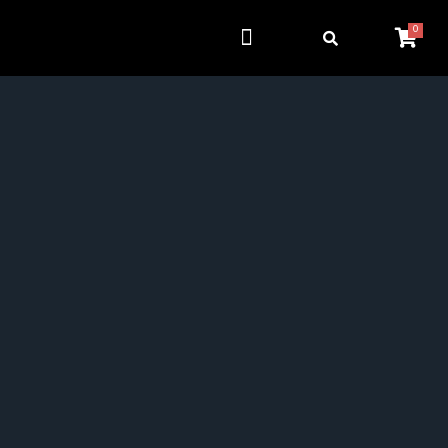
0
Get Involved
Resource Center