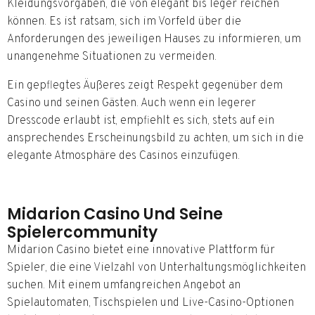
Kleidungsvorgaben, die von elegant bis leger reichen
können. Es ist ratsam, sich im Vorfeld über die
Anforderungen des jeweiligen Hauses zu informieren, um
unangenehme Situationen zu vermeiden.
Ein gepflegtes Äußeres zeigt Respekt gegenüber dem
Casino und seinen Gästen. Auch wenn ein legerer
Dresscode erlaubt ist, empfiehlt es sich, stets auf ein
ansprechendes Erscheinungsbild zu achten, um sich in die
elegante Atmosphäre des Casinos einzufügen.
Midarion Casino Und Seine
Spielercommunity
Midarion Casino bietet eine innovative Plattform für
Spieler, die eine Vielzahl von Unterhaltungsmöglichkeiten
suchen. Mit einem umfangreichen Angebot an
Spielautomaten, Tischspielen und Live-Casino-Optionen