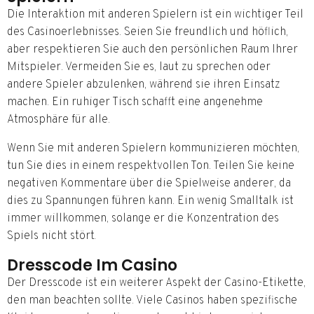
Die Interaktion mit anderen Spielern ist ein wichtiger Teil
des Casinoerlebnisses. Seien Sie freundlich und höflich,
aber respektieren Sie auch den persönlichen Raum Ihrer
Mitspieler. Vermeiden Sie es, laut zu sprechen oder
andere Spieler abzulenken, während sie ihren Einsatz
machen. Ein ruhiger Tisch schafft eine angenehme
Atmosphäre für alle.
Wenn Sie mit anderen Spielern kommunizieren möchten,
tun Sie dies in einem respektvollen Ton. Teilen Sie keine
negativen Kommentare über die Spielweise anderer, da
dies zu Spannungen führen kann. Ein wenig Smalltalk ist
immer willkommen, solange er die Konzentration des
Spiels nicht stört.
Dresscode Im Casino
Der Dresscode ist ein weiterer Aspekt der Casino-Etikette,
den man beachten sollte. Viele Casinos haben spezifische