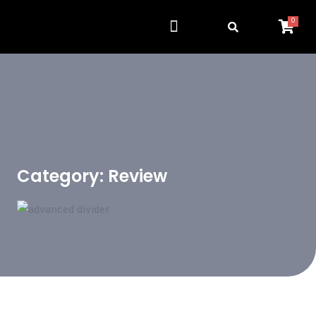
0
Get Involved
Resource Center
Category: Review