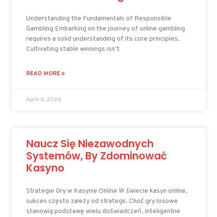
Understanding the Fundamentals of Responsible
Gambling Embarking on the journey of online gambling
requires a solid understanding of its core principles.
Cultivating stable winnings isn’t
READ MORE »
April 4, 2026
Naucz Się Niezawodnych
Systemów, By Zdominować
Kasyno
Strategie Gry w Kasynie Online W świecie kasyn online,
sukces często zależy od strategii. Choć gry losowe
stanowią podstawę wielu doświadczeń, inteligentne