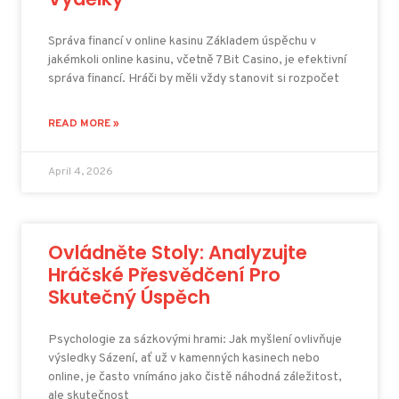
Správa financí v online kasinu Základem úspěchu v
jakémkoli online kasinu, včetně 7Bit Casino, je efektivní
správa financí. Hráči by měli vždy stanovit si rozpočet
READ MORE »
April 4, 2026
Ovládněte Stoly: Analyzujte
Hráčské Přesvědčení Pro
Skutečný Úspěch
Psychologie za sázkovými hrami: Jak myšlení ovlivňuje
výsledky Sázení, ať už v kamenných kasinech nebo
online, je často vnímáno jako čistě náhodná záležitost,
ale skutečnost