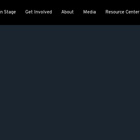
n Stage
Get Involved
About
Media
Resource Center