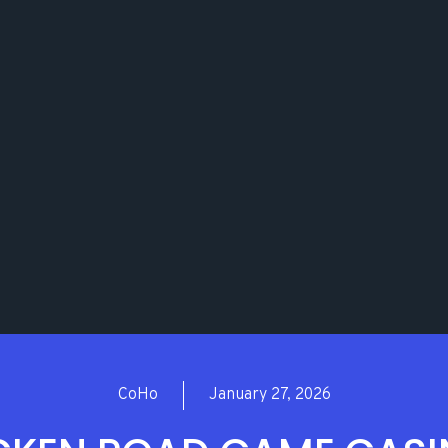
CoHo
January 27, 2026