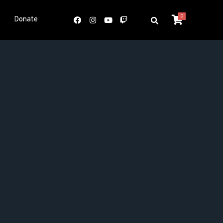
0
Donate