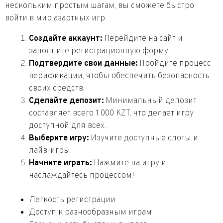
нескольким простым шагам, вы сможете быстро
войти в мир азартных игр.
Создайте аккаунт:
Перейдите на сайт и
заполните регистрационную форму.
Подтвердите свои данные:
Пройдите процесс
верификации, чтобы обеспечить безопасность
своих средств.
Сделайте депозит:
Минимальный депозит
составляет всего 1 000 KZT, что делает игру
доступной для всех.
Выберите игру:
Изучите доступные слоты и
лайв-игры.
Начните играть:
Нажмите на игру и
наслаждайтесь процессом!
Легкость регистрации
Доступ к разнообразным играм