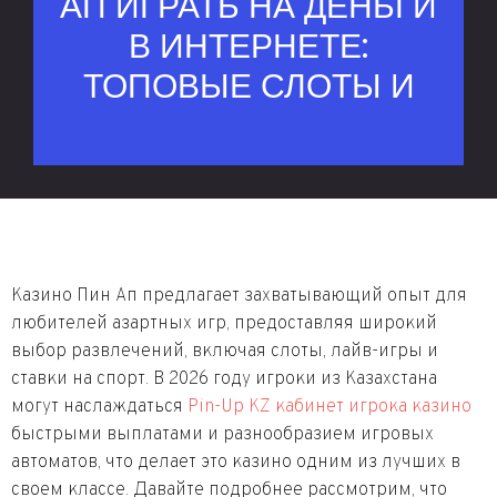
АП ИГРАТЬ НА ДЕНЬГИ
В ИНТЕРНЕТЕ:
ТОПОВЫЕ СЛОТЫ И
Казино Пин Ап предлагает захватывающий опыт для
любителей азартных игр, предоставляя широкий
выбор развлечений, включая слоты, лайв-игры и
ставки на спорт. В 2026 году игроки из Казахстана
могут наслаждаться
Pin-Up KZ кабинет игрока казино
быстрыми выплатами и разнообразием игровых
автоматов, что делает это казино одним из лучших в
своем классе. Давайте подробнее рассмотрим, что