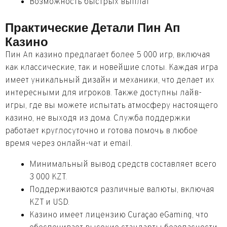
Возможность быстрых выплат
Практические Детали Пин Ап
Казино
Пин Ап казино предлагает более 5 000 игр, включая
как классические, так и новейшие слоты. Каждая игра
имеет уникальный дизайн и механики, что делает их
интересными для игроков. Также доступны лайв-
игры, где вы можете испытать атмосферу настоящего
казино, не выходя из дома. Служба поддержки
работает круглосуточно и готова помочь в любое
время через онлайн-чат и email.
Минимальный вывод средств составляет всего
3 000 KZT.
Поддерживаются различные валюты, включая
KZT и USD.
Казино имеет лицензию Curaçao eGaming, что