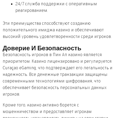
24/7 служба поддержки с оперативным
реагированием.
Эти преимущества способствуют созданию
положительного имиджа казино и обеспечивают
высокий уровень удовлетворенности среди игроков.
Доверие И Безопасность
Безопасность игроков в Пин Ап казино является
приоритетом. Казино лицензировано и регулируется
Curaçao eGaming, что подтверждает его легальность и
надежность. Все денежные транзакции защищены
современными технологиями шифрования, что
обеспечивает безопасность персональных данных
игроков.
Кроме того, казино активно борется с
мошенничеством и предоставляет игрокам