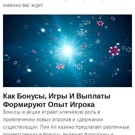
именно вас ждет.
Как Бонусы, Игры И Выплаты
Формируют Опыт Игрока
Бонусы и акции играют ключевую роль в
привлечении новых игроков и удержании
существующих. Пин Ап казино предлагает различные