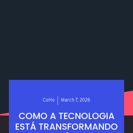
CoHo
March 7, 2026
COMO A TECNOLOGIA
ESTÁ TRANSFORMANDO