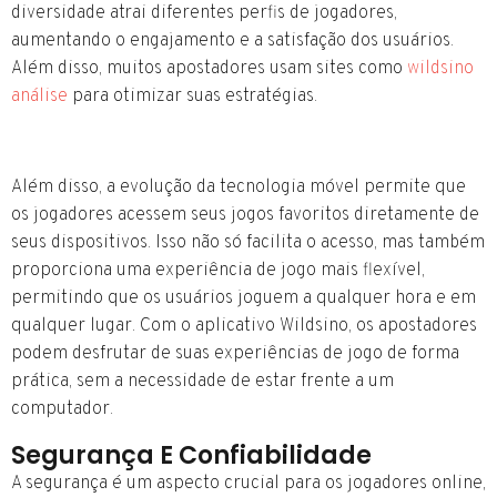
diversidade atrai diferentes perfis de jogadores,
aumentando o engajamento e a satisfação dos usuários.
Além disso, muitos apostadores usam sites como
wildsino
análise
para otimizar suas estratégias.
Além disso, a evolução da tecnologia móvel permite que
os jogadores acessem seus jogos favoritos diretamente de
seus dispositivos. Isso não só facilita o acesso, mas também
proporciona uma experiência de jogo mais flexível,
permitindo que os usuários joguem a qualquer hora e em
qualquer lugar. Com o aplicativo Wildsino, os apostadores
podem desfrutar de suas experiências de jogo de forma
prática, sem a necessidade de estar frente a um
computador.
Segurança E Confiabilidade
A segurança é um aspecto crucial para os jogadores online,