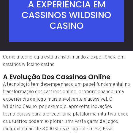
A EXPERIÊNCIA EM
CASSINOS WILDSINO
CASINO
Como a tecnologia está transformando a experiência em
cassinos wildsino casino
A Evolução Dos Cassinos Online
A tecnologia tem desempenhado um papel fundamental na
transformação dos cassinos online, proporcionando uma
experiência de jogo mais envolvente e acessível. O
Wildsino Casino, por exemplo, aproveita inovações
tecnológicas para oferecer uma plataforma intuitiva, onde
os usuários podem explorar uma vasta gama de jogos,
incluindo mais de 3.000 slots e jogos de mesa. Essa