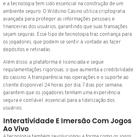
e a tecnologia tem sido essencial na construção de um
ambiente seguro. O Wildsino Casino utiliza criptografia
avançada para proteger as informações pessoais e
financeiras dos usuários, garantindo que suas transações
sejam seguras. Esse tipo de tecnologia traz confiança para
os jogadores, que podem se sentir à vontade ao fazer
depósitos e retiradas.
Além disso, a plataforma é licenciada e segue
regulamentações rigorosas, o que aumenta a credibilidade
do cassino. A transparência nas operações e o suporte ao
cliente disponível 24 horas por dia, 7 dias por semana,
garantem que os jogadores tenham uma experiência
segura e confiável, essencial para a fidelização dos
usuários.
Interatividade E Imersão Com Jogos
Ao Vivo
A tecnologia também revolucionou a forma como os jogos