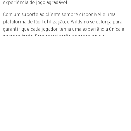
experiência de jogo agradável.
Com um suporte ao cliente sempre disponível e uma
plataforma de fácil utilização, o Wildsino se esforça para
garantir que cada jogador tenha uma experiência única e
personalizada. Essa combinação de tecnologia e
compromisso com o cliente posiciona o Wildsino Casino
como uma das principais opções no mercado de cassinos
online.
Follow Us