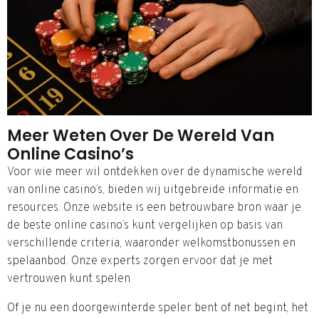
Meer Weten Over De Wereld Van
Online Casino’s
Voor wie meer wil ontdekken over de dynamische wereld
van online casino’s, bieden wij uitgebreide informatie en
resources. Onze website is een betrouwbare bron waar je
de beste online casino’s kunt vergelijken op basis van
verschillende criteria, waaronder welkomstbonussen en
spelaanbod. Onze experts zorgen ervoor dat je met
vertrouwen kunt spelen.
Of je nu een doorgewinterde speler bent of net begint, het