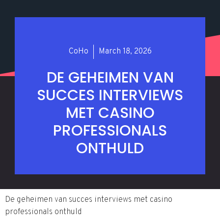
CoHo
March 18, 2026
DE GEHEIMEN VAN
SUCCES INTERVIEWS
MET CASINO
PROFESSIONALS
ONTHULD
De geheimen van succes interviews met casino
professionals onthuld