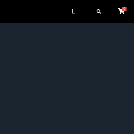
0
Get Involved
Resource Center