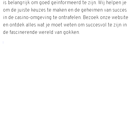
is belangrijk om goed geïnformeerd te zijn. Wij helpen je
om de juiste keuzes te maken en de geheimen van succes
in de casino-omgeving te ontrafelen. Bezoek onze website
en ontdek alles wat je moet weten om succesvol te zijn in
de fascinerende wereld van gokken.
Follow Us
Subscribe