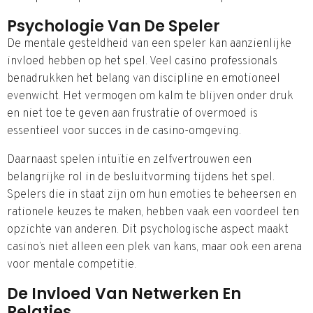
Psychologie Van De Speler
De mentale gesteldheid van een speler kan aanzienlijke
invloed hebben op het spel. Veel casino professionals
benadrukken het belang van discipline en emotioneel
evenwicht. Het vermogen om kalm te blijven onder druk
en niet toe te geven aan frustratie of overmoed is
essentieel voor succes in de casino-omgeving.
Daarnaast spelen intuïtie en zelfvertrouwen een
belangrijke rol in de besluitvorming tijdens het spel.
Spelers die in staat zijn om hun emoties te beheersen en
rationele keuzes te maken, hebben vaak een voordeel ten
opzichte van anderen. Dit psychologische aspect maakt
casino’s niet alleen een plek van kans, maar ook een arena
voor mentale competitie.
De Invloed Van Netwerken En
Relaties