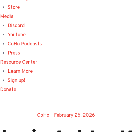
Store
Media
Discord
Youtube
CoHo Podcasts
Press
Resource Center
Learn More
Sign up!
Donate
CoHo
February 26, 2026