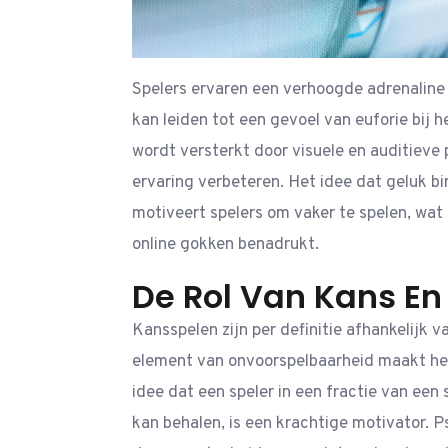
Spelers ervaren een verhoogde adrenaline 
kan leiden tot een gevoel van euforie bij h
wordt versterkt door visuele en auditieve p
ervaring verbeteren. Het idee dat geluk bi
motiveert spelers om vaker te spelen, wat
online gokken benadrukt.
De Rol Van Kans En
Kansspelen zijn per definitie afhankelijk va
element van onvoorspelbaarheid maakt he
idee dat een speler in een fractie van een
kan behalen, is een krachtige motivator. 