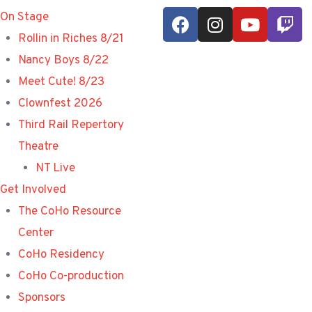
On Stage
Rollin in Riches 8/21
Nancy Boys 8/22
Meet Cute! 8/23
Clownfest 2026
Third Rail Repertory
Theatre
NT Live
Get Involved
The CoHo Resource
Center
CoHo Residency
CoHo Co-production
Sponsors