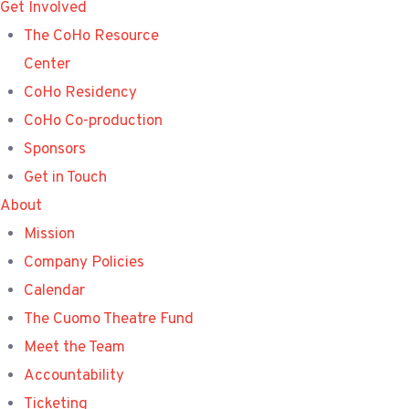
Get Involved
The CoHo Resource
Center
CoHo Residency
CoHo Co-production
Sponsors
Get in Touch
About
Mission
Company Policies
Calendar
The Cuomo Theatre Fund
Meet the Team
Accountability
Ticketing