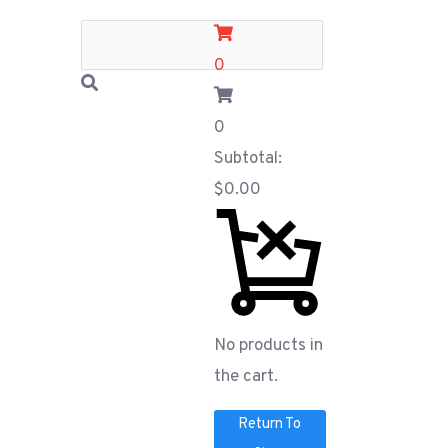
0
0
Subtotal:
$
0.00
No products in
the cart.
Return To