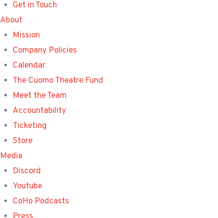
Get in Touch
About
Mission
Company Policies
Calendar
The Cuomo Theatre Fund
Meet the Team
Accountability
Ticketing
Store
Media
Discord
Youtube
CoHo Podcasts
Press