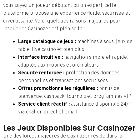
vous soyez un joueur débutant ou un expert, cette
plateforme propose une expérience fluide, sécurisée et
divertissante. Voici quelques raisons majeures pour
lesquelles Casinozer est plébiscité :
Large catalogue de jeux :
machines à sous, jeux de
table, live casino et bien plus.
Interface intuitive :
navigation simple et rapide,
adaptée aux mobiles et ordinateurs.
Sécurité renforcée :
protection des données
personnelles et transactions sécurisées.
Offres promotionnelles régulières :
bonus de
bienvenue, cashback, tournois et programmes VIP.
Service client réactif :
assistance disponible 24/7
via chat en direct et email.
Les Jeux Disponibles Sur Casinozer
Une des forces majeures de Casinozer réside dans la