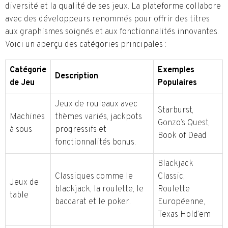
diversité et la qualité de ses jeux. La plateforme collabore
avec des développeurs renommés pour offrir des titres
aux graphismes soignés et aux fonctionnalités innovantes.
Voici un aperçu des catégories principales :
Catégorie
Exemples
Description
de Jeu
Populaires
Jeux de rouleaux avec
Starburst,
Machines
thèmes variés, jackpots
Gonzo’s Quest,
à sous
progressifs et
Book of Dead
fonctionnalités bonus.
Blackjack
Classiques comme le
Classic,
Jeux de
blackjack, la roulette, le
Roulette
table
baccarat et le poker.
Européenne,
Texas Hold’em