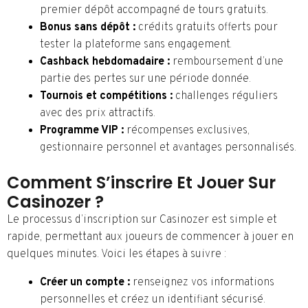
premier dépôt accompagné de tours gratuits.
Bonus sans dépôt :
crédits gratuits offerts pour
tester la plateforme sans engagement.
Cashback hebdomadaire :
remboursement d’une
partie des pertes sur une période donnée.
Tournois et compétitions :
challenges réguliers
avec des prix attractifs.
Programme VIP :
récompenses exclusives,
gestionnaire personnel et avantages personnalisés.
Comment S’inscrire Et Jouer Sur
Casinozer ?
Le processus d’inscription sur Casinozer est simple et
rapide, permettant aux joueurs de commencer à jouer en
quelques minutes. Voici les étapes à suivre :
Créer un compte :
renseignez vos informations
personnelles et créez un identifiant sécurisé.