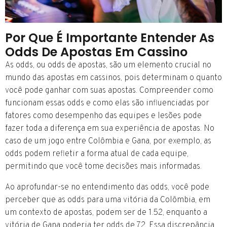
Por Que É Importante Entender As
Odds De Apostas Em Cassino
As odds, ou odds de apostas, são um elemento crucial no
mundo das apostas em cassinos, pois determinam o quanto
você pode ganhar com suas apostas. Compreender como
funcionam essas odds e como elas são influenciadas por
fatores como desempenho das equipes e lesões pode
fazer toda a diferença em sua experiência de apostas. No
caso de um jogo entre Colômbia e Gana, por exemplo, as
odds podem refletir a forma atual de cada equipe,
permitindo que você tome decisões mais informadas.
Ao aprofundar-se no entendimento das odds, você pode
perceber que as odds para uma vitória da Colômbia, em
um contexto de apostas, podem ser de 1.52, enquanto a
vitória de Gana poderia ter odds de 7.2. Essa discrepância