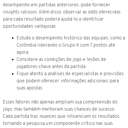
desempenho em partidas anteriores, pode fornecer
insights valiosos. Além disso, observar as odds oferecidas
para cada resultado poderá ajudá-lo a identificar
oportunidades vantajosas.
Estude o desempenho histórico das equipes, como a
Colômbia liderando o Grupo K com 7 pontos até
agora.
Considere as condições de jogo e lesões de
jogadores-chave antes da partida.
Fique atento a análises de especialistas e previsões
que podem oferecer informações adicionais para
suas apostas.
Esses fatores não apenas ampliam sua compreensão do
jogo, mas também melhoram suas chances de sucesso.
Cada partida traz nuances que influenciam os resultados,
tornando a pesquisa um componente crítico nas suas