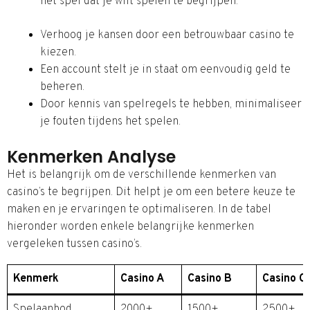
het spel dat je wilt spelen te begrijpen.
Verhoog je kansen door een betrouwbaar casino te
kiezen.
Een account stelt je in staat om eenvoudig geld te
beheren.
Door kennis van spelregels te hebben, minimaliseer
je fouten tijdens het spelen.
Kenmerken Analyse
Het is belangrijk om de verschillende kenmerken van
casino’s te begrijpen. Dit helpt je om een betere keuze te
maken en je ervaringen te optimaliseren. In de tabel
hieronder worden enkele belangrijke kenmerken
vergeleken tussen casino’s.
Kenmerk
Casino A
Casino B
Casino C
Spelaanbod
2000+
1500+
2500+