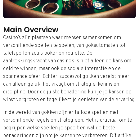
Main Overview
Casino’s zijn plaatsen waar mensen samenkomen om
verschillende spellen te spelen, van gokautomaten tot
tafelspellen zoals poker en roulette. De
aantrekkingskracht van casino’s is niet alleen de kans om
geld te winnen, maar ook de sociale interactie en de
spannende sfeer. Echter, succesvol gokken vereist meer
dan alleen geluk; het vraagt om strategie, kennis en
discipline. Door de juiste benadering kun je je kansen op
winst vergroten en tegelijkertijd genieten van de ervaring.
In de wereld van gokken zijn er talloze spellen met
verschillende regels en strategieën. Het is cruciaal om te
begrijpen welke spellen je speelt en wat de beste
benaderingen zijn om je kansen te verbeteren. Dit artikel