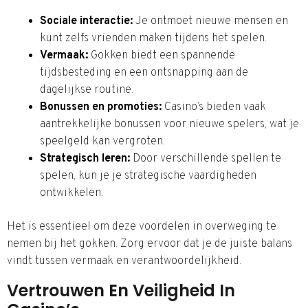
Sociale interactie:
Je ontmoet nieuwe mensen en
kunt zelfs vrienden maken tijdens het spelen.
Vermaak:
Gokken biedt een spannende
tijdsbesteding en een ontsnapping aan de
dagelijkse routine.
Bonussen en promoties:
Casino’s bieden vaak
aantrekkelijke bonussen voor nieuwe spelers, wat je
speelgeld kan vergroten.
Strategisch leren:
Door verschillende spellen te
spelen, kun je je strategische vaardigheden
ontwikkelen.
Het is essentieel om deze voordelen in overweging te
nemen bij het gokken. Zorg ervoor dat je de juiste balans
vindt tussen vermaak en verantwoordelijkheid.
Vertrouwen En Veiligheid In