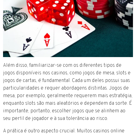
Além disso, familiarizar-se com os diferentes tipos de
jogos disponíveis nos casinos, como jogos de mesa, slots e
jogos de cartas, é fundamental. Cada um deles possui suas
particularidades e requer abordagens distintas. Jogos de
mesa, por exemplo, geralmente requerem mais estratégia,
enquanto slots são mais aleatórios e dependem da sorte. É
importante, portanto, escolher jogos que se alinhem ao
seu perfil de jogador e à sua tolerância ao risco.
A prática é outro aspecto crucial. Muitos casinos online