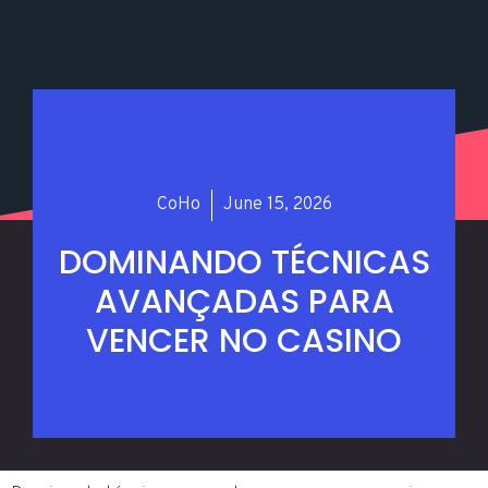
CoHo
June 15, 2026
DOMINANDO TÉCNICAS
AVANÇADAS PARA
VENCER NO CASINO