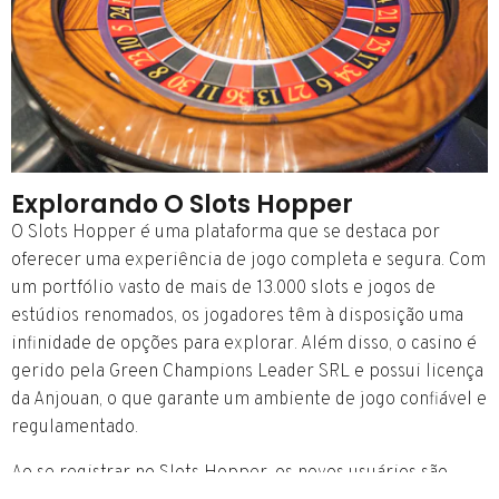
Explorando O Slots Hopper
O Slots Hopper é uma plataforma que se destaca por
oferecer uma experiência de jogo completa e segura. Com
um portfólio vasto de mais de 13.000 slots e jogos de
estúdios renomados, os jogadores têm à disposição uma
infinidade de opções para explorar. Além disso, o casino é
gerido pela Green Champions Leader SRL e possui licença
da Anjouan, o que garante um ambiente de jogo confiável e
regulamentado.
Ao se registrar no Slots Hopper, os novos usuários são