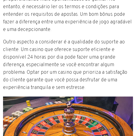
entanto, é necessário ler os termos e condições para
entender os requisitos de apostas. Um bom bônus pode
fazer a diferença entre uma experiência de jogo agradável
e uma decepcionante.
Outro aspecto a considerar é a qualidade do suporte ao
cliente. Um casino que oferece suporte eficiente e
disponível 24 horas por dia pode fazer uma grande
diferença, especialmente se você encontrar algum
problema. Optar por um casino que prioriza a satisfação
do cliente garante que você possa desfrutar de uma
experiência tranquila e sem estresse.