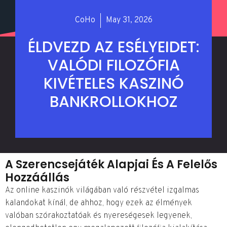
CoHo
May 31, 2026
ÉLDVEZD AZ ESÉLYEIDET:
VALÓDI FILOZÓFIA
KIVÉTELES KASZINÓ
BANKROLLOKHOZ
A Szerencsejáték Alapjai És A Felelős
Hozzáállás
Az online kaszinók világában való részvétel izgalmas
kalandokat kínál, de ahhoz, hogy ezek az élmények
valóban szórakoztatóak és nyereségesek legyenek,