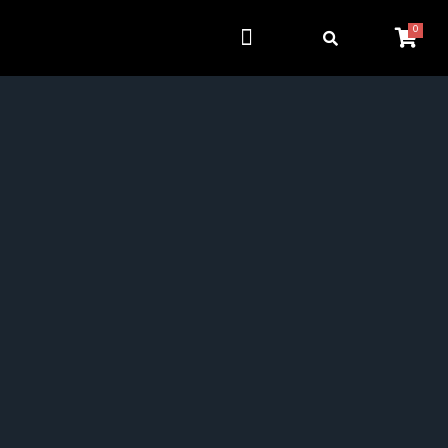
0
Get Involved
Resource Center