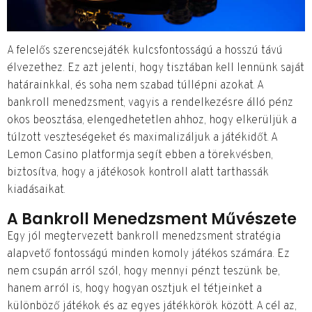
A felelős szerencsejáték kulcsfontosságú a hosszú távú
élvezethez. Ez azt jelenti, hogy tisztában kell lennünk saját
határainkkal, és soha nem szabad túllépni azokat. A
bankroll menedzsment, vagyis a rendelkezésre álló pénz
okos beosztása, elengedhetetlen ahhoz, hogy elkerüljük a
túlzott veszteségeket és maximalizáljuk a játékidőt. A
Lemon Casino platformja segít ebben a törekvésben,
biztosítva, hogy a játékosok kontroll alatt tarthassák
kiadásaikat.
A Bankroll Menedzsment Művészete
Egy jól megtervezett bankroll menedzsment stratégia
alapvető fontosságú minden komoly játékos számára. Ez
nem csupán arról szól, hogy mennyi pénzt teszünk be,
hanem arról is, hogy hogyan osztjuk el tétjeinket a
különböző játékok és az egyes játékkörök között. A cél az,