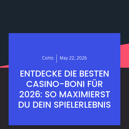
CoHo
May 22, 2026
ENTDECKE DIE BESTEN
CASINO-BONI FÜR
2026: SO MAXIMIERST
DU DEIN SPIELERLEBNIS