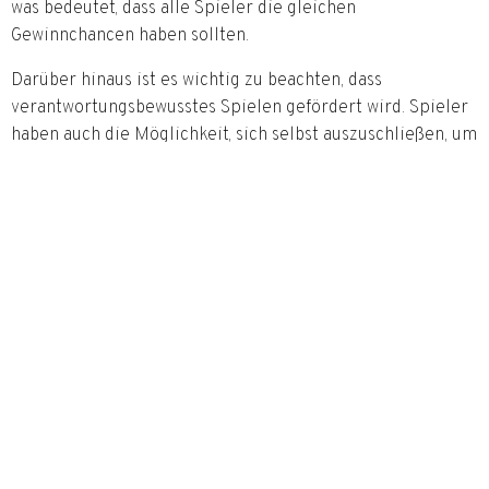
was bedeutet, dass alle Spieler die gleichen
Gewinnchancen haben sollten.
Darüber hinaus ist es wichtig zu beachten, dass
verantwortungsbewusstes Spielen gefördert wird. Spieler
haben auch die Möglichkeit, sich selbst auszuschließen, um
problematisches Spielverhalten zu vermeiden. Dies sind
wichtige Aspekte, die dafür sorgen, dass sich Spieler in
einer sicheren Umgebung bewegen.