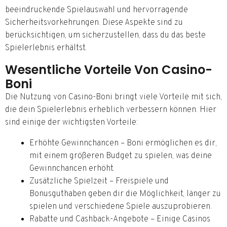
beeindruckende Spielauswahl und hervorragende
Sicherheitsvorkehrungen. Diese Aspekte sind zu
berücksichtigen, um sicherzustellen, dass du das beste
Spielerlebnis erhältst.
Wesentliche Vorteile Von Casino-
Boni
Die Nutzung von Casino-Boni bringt viele Vorteile mit sich,
die dein Spielerlebnis erheblich verbessern können. Hier
sind einige der wichtigsten Vorteile:
Erhöhte Gewinnchancen – Boni ermöglichen es dir,
mit einem größeren Budget zu spielen, was deine
Gewinnchancen erhöht.
Zusätzliche Spielzeit – Freispiele und
Bonusguthaben geben dir die Möglichkeit, länger zu
spielen und verschiedene Spiele auszuprobieren.
Rabatte und Cashback-Angebote – Einige Casinos