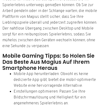
Spielerlebnis unterwegs genießen können. Ob Sie zur
Arbeit pendeln oder in der Schlange warten, die mobile
Plattform von Magius stellt sicher, dass Sie Ihre
Lieblingsspiele überall und jederzeit zugreifen können.
Der nahtlose Übergang zwischen Desktop und Mobile
sorgt für ein reibungsloses Spielerlebnis, sodass Sie
mühelos zwischen den Geräten wechseln können, ohne
eine Sekunde zu verpassen.
Mobile Gaming Tipps: So Holen Sie
Das Beste Aus Magius Auf Ihrem
Smartphone Heraus
Mobile App herunterladen: Obwohl es keine
dedizierte App gibt, bietet die mobil-optimierte
Website eine hervorragende Alternative.
Einstellungen optimieren: Passen Sie Ihre
Bildschirmauflösung und Helligkeit für ein
angenehmeres Spielerlebnis an.