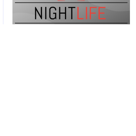
Subscribe