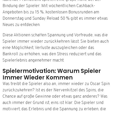
Bindung der Spieler. Mit wöchentlichen Cashback-
Angeboten bis zu 15 %, kostenlosen Bonusrunden am
Donnerstag und Sunday Reload 50 % gibt es immer etwas
Neues zu entdecken.
Diese Aktionen schaffen Spannung und Vorfreude, was die
Spieler immer wieder zurückkehren lässt. Sie bieten auch
eine Möglichkeit, Verluste auszugleichen oder das
Bankroll zu erhöhen, was den Stress reduziert und das
Spielerlebnis angenehmer macht.
Spielermotivation: Warum Spieler
Immer Wieder Kommen
Was treibt die Spieler also an, immer wieder zu Oscar Spin
zurückzukehren? Ist es der Nervenkitzel des Spins, die
Chance auf große Gewinne oder etwas ganz anderes? Was
auch immer der Grund ist, eins ist klar: Die Spieler sind
motiviert, das Erlebnis und die Spannung zu erleben, die