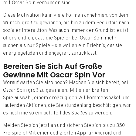
mit Oscar Spin verbunden sind.
Diese Motivation kann viele Formen annehmen, von dem
Wunsch, groß zu gewinnen, bis hin zu dem Bedürfnis nach
sozialer Interaktion. Was auch immer der Grund ist, es ist
offensichtlich, dass die Spieler bei Oscar Spin mehr
suchen als nur Spiele – sie wollen ein Erlebnis, das sie
energiegeladen und engagiert zurücklässt.
Bereiten Sie Sich Auf Große
Gewinne Mit Oscar Spin Vor
Worauf warten Sie also noch? Machen Sie sich bereit, bei
Oscar Spin groß zu gewinnen! Mit einer breiten
Spielauswahl, einem großzügigen Willkommenspaket und
laufenden Aktionen, die Sie stundenlang beschäftigen, war
es noch nie so einfach, Teil des Spaßes zu werden.
Melden Sie sich jetzt an und sichern Sie sich bis zu 350
Freispiele! Mit einer dedizierten App für Android und