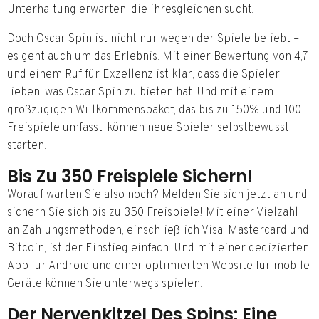
Unterhaltung erwarten, die ihresgleichen sucht.
Doch Oscar Spin ist nicht nur wegen der Spiele beliebt –
es geht auch um das Erlebnis. Mit einer Bewertung von 4,7
und einem Ruf für Exzellenz ist klar, dass die Spieler
lieben, was Oscar Spin zu bieten hat. Und mit einem
großzügigen Willkommenspaket, das bis zu 150% und 100
Freispiele umfasst, können neue Spieler selbstbewusst
starten.
Bis Zu 350 Freispiele Sichern!
Worauf warten Sie also noch? Melden Sie sich jetzt an und
sichern Sie sich bis zu 350 Freispiele! Mit einer Vielzahl
an Zahlungsmethoden, einschließlich Visa, Mastercard und
Bitcoin, ist der Einstieg einfach. Und mit einer dedizierten
App für Android und einer optimierten Website für mobile
Geräte können Sie unterwegs spielen.
Der Nervenkitzel Des Spins: Eine