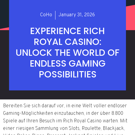
CoHo
January 31, 2026
EXPERIENCE RICH
ROYAL CASINO:
UNLOCK THE WORLD OF
ENDLESS GAMING
POSSIBILITIES
Bereiten Sie sich darauf vor, in eine Welt voller endloser
Gaming-Möglichkeiten einzutauchen, in der über 8.800
Spiele auf Ihren Besuch im Rich Royal Casino warten. Mit
einer riesigen Sammlung von Slots, Roulette, Blackjack,