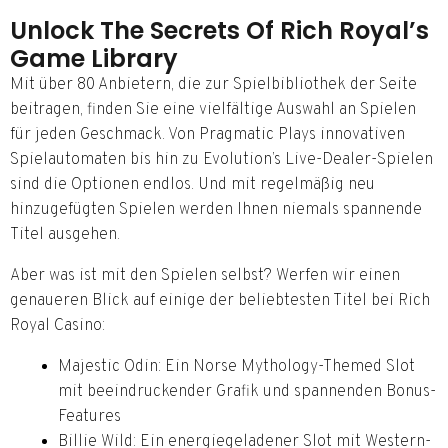
Unlock The Secrets Of Rich Royal’s
Game Library
Mit über 80 Anbietern, die zur Spielbibliothek der Seite
beitragen, finden Sie eine vielfältige Auswahl an Spielen
für jeden Geschmack. Von Pragmatic Plays innovativen
Spielautomaten bis hin zu Evolution’s Live-Dealer-Spielen
sind die Optionen endlos. Und mit regelmäßig neu
hinzugefügten Spielen werden Ihnen niemals spannende
Titel ausgehen.
Aber was ist mit den Spielen selbst? Werfen wir einen
genaueren Blick auf einige der beliebtesten Titel bei Rich
Royal Casino:
Majestic Odin: Ein Norse Mythology-Themed Slot
mit beeindruckender Grafik und spannenden Bonus-
Features
Billie Wild: Ein energiegeladener Slot mit Western-