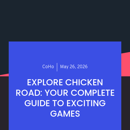
CoHo
May 26, 2026
EXPLORE CHICKEN
ROAD: YOUR COMPLETE
GUIDE TO EXCITING
GAMES