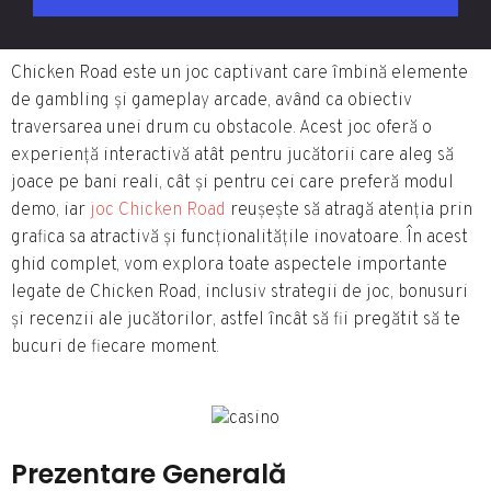
Chicken Road este un joc captivant care îmbină elemente
de gambling și gameplay arcade, având ca obiectiv
traversarea unei drum cu obstacole. Acest joc oferă o
experiență interactivă atât pentru jucătorii care aleg să
joace pe bani reali, cât și pentru cei care preferă modul
demo, iar
joc Chicken Road
reușește să atragă atenția prin
grafica sa atractivă și funcționalitățile inovatoare. În acest
ghid complet, vom explora toate aspectele importante
legate de Chicken Road, inclusiv strategii de joc, bonusuri
și recenzii ale jucătorilor, astfel încât să fii pregătit să te
bucuri de fiecare moment.
Prezentare Generală