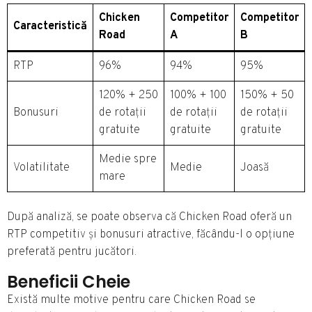
Chicken
Competitor
Competitor
Caracteristică
Road
A
B
RTP
96%
94%
95%
120% + 250
100% + 100
150% + 50
Bonusuri
de rotații
de rotații
de rotații
gratuite
gratuite
gratuite
Medie spre
Volatilitate
Medie
Joasă
mare
După analiză, se poate observa că Chicken Road oferă un
RTP competitiv și bonusuri atractive, făcându-l o opțiune
preferată pentru jucători.
Beneficii Cheie
Există multe motive pentru care Chicken Road se