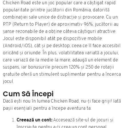
Chicken Road este un joc popular care a câștigat rapid
popularitate printre jucătorii din România, datorită
combinației sale unice de distracție și provocare. Cu un
RTP (Return to Player) de aproximativ 96%, jucătorii au
șanse rezonabile de a obține câteva câștiguri atractive.
Jocul este disponibil atât pe dispozitive mobile
(Android/iOS), cât și pe desktop, ceea ce îl face accesibil
oricând și oriunde. În plus, volatilitatea variată a jocului,
care variază de la medie la mare, adaugă un element de
suspans, iar bonusurile precum 120% și 250 de rotații
gratuite oferă un stimulent suplimentar pentru a încerca
jocul.
Cum Să Începi
Dacă ești nou în lumea Chicken Road, nu-ți face griji! Iată
pașii esențiali pentru a începe aventura ta:
Creează un cont:
Accesează site-ul de jocuri și
înscrie-te pentru a-ți crea un cont personal.