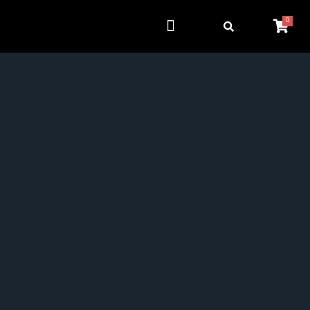
0
Get Involved
Resource Center