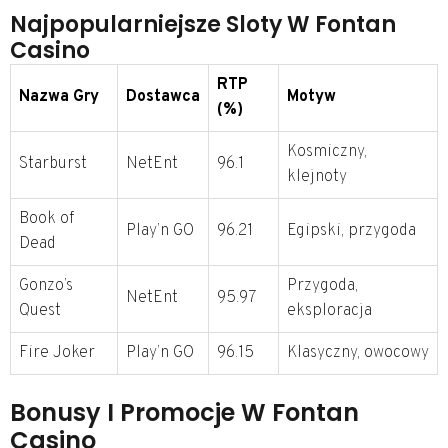
Najpopularniejsze Sloty W Fontan
Casino
RTP
Nazwa Gry
Dostawca
Motyw
(%)
Kosmiczny,
Starburst
NetEnt
96.1
klejnoty
Book of
Play’n GO
96.21
Egipski, przygoda
Dead
Gonzo’s
Przygoda,
NetEnt
95.97
Quest
eksploracja
Fire Joker
Play’n GO
96.15
Klasyczny, owocowy
Bonusy I Promocje W Fontan
Casino