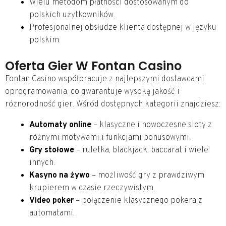
Wielu metodom płatności dostosowanym do
polskich użytkowników.
Profesjonalnej obsłudze klienta dostępnej w języku
polskim.
Oferta Gier W Fontan Casino
Fontan Casino współpracuje z najlepszymi dostawcami
oprogramowania, co gwarantuje wysoką jakość i
różnorodność gier. Wśród dostępnych kategorii znajdziesz:
Automaty online
– klasyczne i nowoczesne sloty z
różnymi motywami i funkcjami bonusowymi.
Gry stołowe
– ruletka, blackjack, baccarat i wiele
innych.
Kasyno na żywo
– możliwość gry z prawdziwym
krupierem w czasie rzeczywistym.
Video poker
– połączenie klasycznego pokera z
automatami.