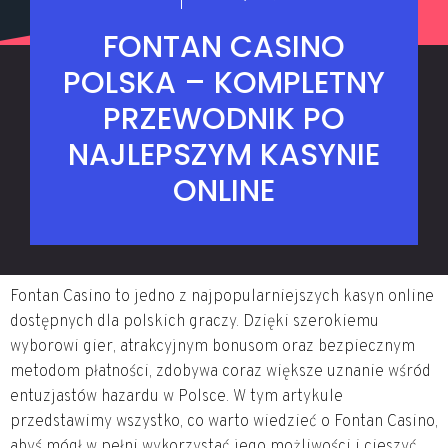
FONTAN CASINO
POLSKA – KOMPLETNY
PRZEWODNIK PO
NAJLEPSZYM KASYNIE
ONLINE
Fontan Casino to jedno z najpopularniejszych kasyn online
dostępnych dla polskich graczy. Dzięki szerokiemu
wyborowi gier, atrakcyjnym bonusom oraz bezpiecznym
metodom płatności, zdobywa coraz większe uznanie wśród
entuzjastów hazardu w Polsce. W tym artykule
przedstawimy wszystko, co warto wiedzieć o Fontan Casino,
abyś mógł w pełni wykorzystać jego możliwości i cieszyć