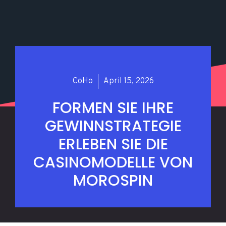
CoHo
April 15, 2026
FORMEN SIE IHRE
GEWINNSTRATEGIE
ERLEBEN SIE DIE
CASINOMODELLE VON
MOROSPIN