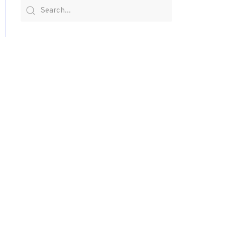
Follow Us