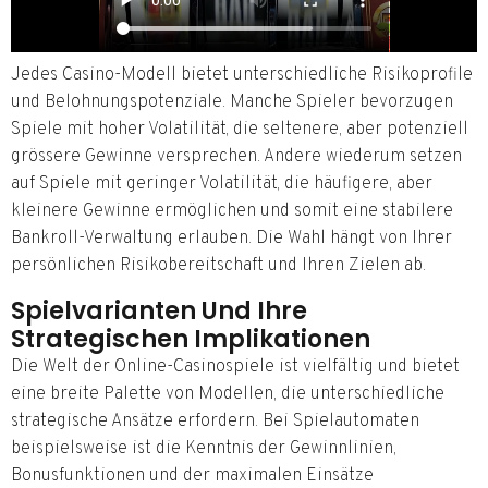
Jedes Casino-Modell bietet unterschiedliche Risikoprofile
und Belohnungspotenziale. Manche Spieler bevorzugen
Spiele mit hoher Volatilität, die seltenere, aber potenziell
grössere Gewinne versprechen. Andere wiederum setzen
auf Spiele mit geringer Volatilität, die häufigere, aber
kleinere Gewinne ermöglichen und somit eine stabilere
Bankroll-Verwaltung erlauben. Die Wahl hängt von Ihrer
persönlichen Risikobereitschaft und Ihren Zielen ab.
Spielvarianten Und Ihre
Strategischen Implikationen
Die Welt der Online-Casinospiele ist vielfältig und bietet
eine breite Palette von Modellen, die unterschiedliche
strategische Ansätze erfordern. Bei Spielautomaten
beispielsweise ist die Kenntnis der Gewinnlinien,
Bonusfunktionen und der maximalen Einsätze