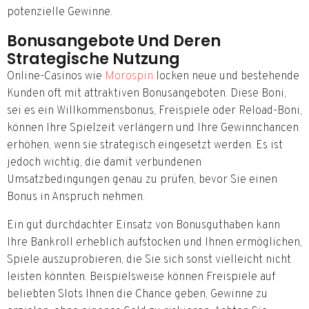
potenzielle Gewinne.
Bonusangebote Und Deren
Strategische Nutzung
Online-Casinos wie
Morospin
locken neue und bestehende
Kunden oft mit attraktiven Bonusangeboten. Diese Boni,
sei es ein Willkommensbonus, Freispiele oder Reload-Boni,
können Ihre Spielzeit verlängern und Ihre Gewinnchancen
erhöhen, wenn sie strategisch eingesetzt werden. Es ist
jedoch wichtig, die damit verbundenen
Umsatzbedingungen genau zu prüfen, bevor Sie einen
Bonus in Anspruch nehmen.
Ein gut durchdachter Einsatz von Bonusguthaben kann
Ihre Bankroll erheblich aufstocken und Ihnen ermöglichen,
Spiele auszuprobieren, die Sie sich sonst vielleicht nicht
leisten könnten. Beispielsweise können Freispiele auf
beliebten Slots Ihnen die Chance geben, Gewinne zu