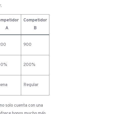
.
mpetidor
Competidor
A
B
200
900
00%
200%
ena
Regular
no solo cuenta con una
 ofrece bonos mucho más