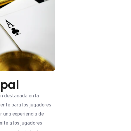
pal
n destacada en la
mente para los jugadores
r una experiencia de
mite a los jugadores