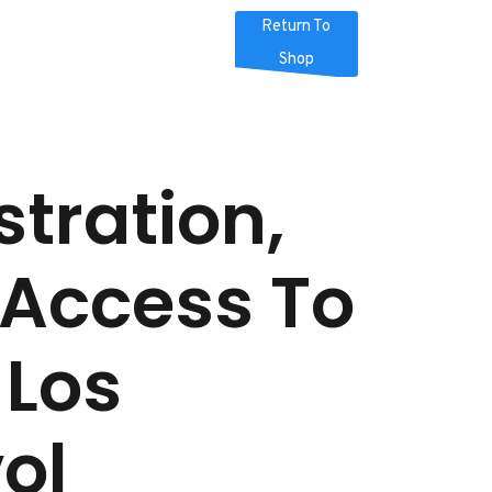
Return To
Shop
stration,
 Access To
 Los
ol