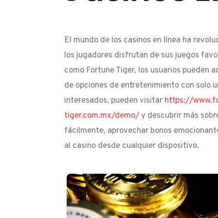
El mundo de los casinos en línea ha revol
los jugadores disfrutan de sus juegos favo
como Fortune Tiger, los usuarios pueden 
de opciones de entretenimiento con solo un
interesados, pueden visitar
https://www.f
tiger.com.mx/demo/
y descubrir más sobr
fácilmente, aprovechar bonos emocionant
al casino desde cualquier dispositivo.