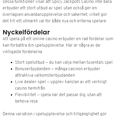
Dessa funktioner visar att Spicy Jackpots Casino inte bara
erbjuder ett stort utbud av spel, utan också ger en
överlägsen användarupplevelse och säkerhet, vilket gör
det till ett utmärkt val för både nya och erfarna spelare.
Nyckelfördelar
Att spela på ett online casino erbjuder en rad fördelar som
kan förbättra din spelupplevelse. Här är några av de
viktigaste fördelarna:
Stort spelutbud — du kan välja mellan tusentals spel.
Bonuserbjudanden — många casinon erbjuder
attraktiva välkomsterbjudanden.
Live dealer-spel — upplev känslan av ett verkligt
casino hemifrån.
Flexibilitet — spela när det passar dig, utan att
behöva resa.
Denna variation i spelupplevelse och tillgänglighet gör