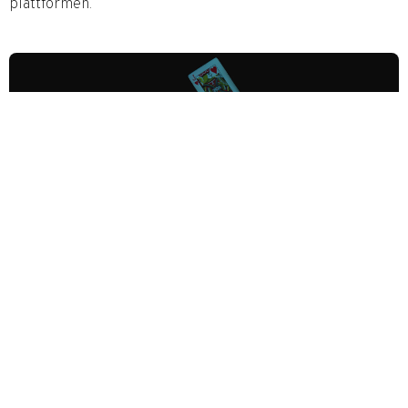
plattformen.
Varför Välja Spicy Jackpots
Att välja rätt online casino kan påverka din spelupplevelse
i stor utsträckning. Spicy Jackpots Casino erbjuder inte
bara en imponerande mängd spel, utan också en säker och
användarvänlig plattform. Med deras snabba utbetalningar