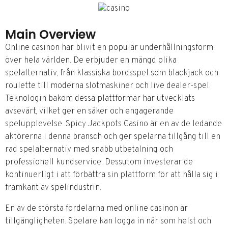
Main Overview
Online casinon har blivit en populär underhållningsform
över hela världen. De erbjuder en mängd olika
spelalternativ, från klassiska bordsspel som blackjack och
roulette till moderna slotmaskiner och live dealer-spel.
Teknologin bakom dessa plattformar har utvecklats
avsevärt, vilket ger en säker och engagerande
spelupplevelse. Spicy Jackpots Casino är en av de ledande
aktörerna i denna bransch och ger spelarna tillgång till en
rad spelalternativ med snabb utbetalning och
professionell kundservice. Dessutom investerar de
kontinuerligt i att förbättra sin plattform för att hålla sig i
framkant av spelindustrin.
En av de största fördelarna med online casinon är
tillgängligheten. Spelare kan logga in när som helst och