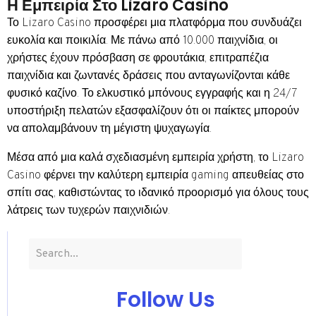
Η Εμπειρία Στο Lizaro Casino
Το Lizaro Casino προσφέρει μια πλατφόρμα που συνδυάζει
ευκολία και ποικιλία. Με πάνω από 10.000 παιχνίδια, οι
χρήστες έχουν πρόσβαση σε φρουτάκια, επιτραπέζια
παιχνίδια και ζωντανές δράσεις που ανταγωνίζονται κάθε
φυσικό καζίνο. Το ελκυστικό μπόνους εγγραφής και η 24/7
υποστήριξη πελατών εξασφαλίζουν ότι οι παίκτες μπορούν
να απολαμβάνουν τη μέγιστη ψυχαγωγία.
Μέσα από μια καλά σχεδιασμένη εμπειρία χρήστη, το Lizaro
Casino φέρνει την καλύτερη εμπειρία gaming απευθείας στο
σπίτι σας, καθιστώντας το ιδανικό προορισμό για όλους τους
λάτρεις των τυχερών παιχνιδιών.
Follow Us