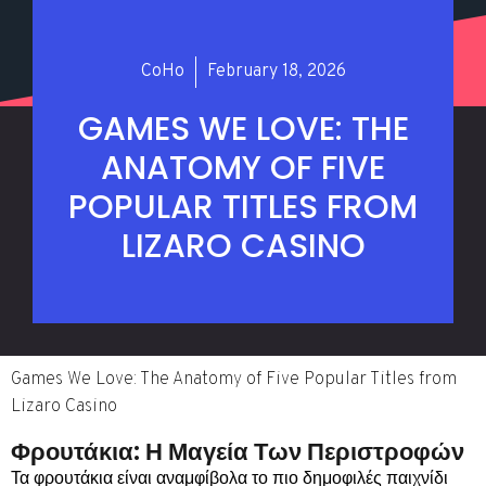
CoHo
February 18, 2026
GAMES WE LOVE: THE
ANATOMY OF FIVE
POPULAR TITLES FROM
LIZARO CASINO
Games We Love: The Anatomy of Five Popular Titles from
Lizaro Casino
Φρουτάκια: Η Μαγεία Των Περιστροφών
Τα φρουτάκια είναι αναμφίβολα το πιο δημοφιλές παιχνίδι