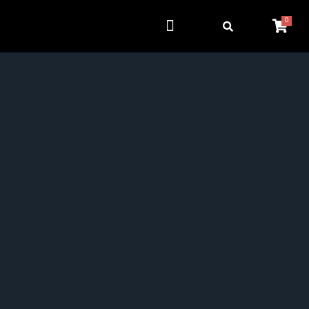
0
Get Involved
Resource Center