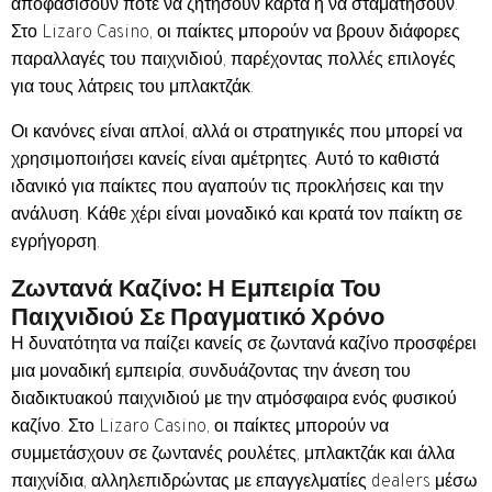
αποφασίσουν πότε να ζητήσουν κάρτα ή να σταματήσουν.
Στο Lizaro Casino, οι παίκτες μπορούν να βρουν διάφορες
παραλλαγές του παιχνιδιού, παρέχοντας πολλές επιλογές
για τους λάτρεις του μπλακτζάκ.
Οι κανόνες είναι απλοί, αλλά οι στρατηγικές που μπορεί να
χρησιμοποιήσει κανείς είναι αμέτρητες. Αυτό το καθιστά
ιδανικό για παίκτες που αγαπούν τις προκλήσεις και την
ανάλυση. Κάθε χέρι είναι μοναδικό και κρατά τον παίκτη σε
εγρήγορση.
Ζωντανά Καζίνο: Η Εμπειρία Του
Παιχνιδιού Σε Πραγματικό Χρόνο
Η δυνατότητα να παίζει κανείς σε ζωντανά καζίνο προσφέρει
μια μοναδική εμπειρία, συνδυάζοντας την άνεση του
διαδικτυακού παιχνιδιού με την ατμόσφαιρα ενός φυσικού
καζίνο. Στο Lizaro Casino, οι παίκτες μπορούν να
συμμετάσχουν σε ζωντανές ρουλέτες, μπλακτζάκ και άλλα
παιχνίδια, αλληλεπιδρώντας με επαγγελματίες dealers μέσω