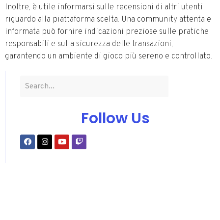
Inoltre, è utile informarsi sulle recensioni di altri utenti
riguardo alla piattaforma scelta. Una community attenta e
informata può fornire indicazioni preziose sulle pratiche
responsabili e sulla sicurezza delle transazioni,
garantendo un ambiente di gioco più sereno e controllato.
Follow Us
Subscribe