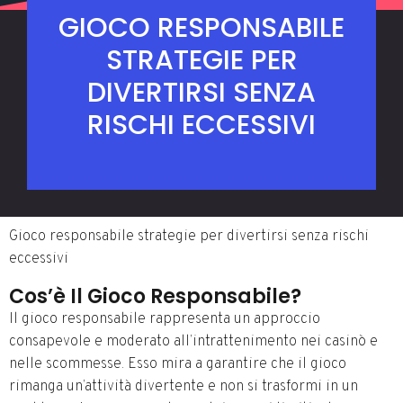
GIOCO RESPONSABILE
STRATEGIE PER
DIVERTIRSI SENZA
RISCHI ECCESSIVI
Gioco responsabile strategie per divertirsi senza rischi
eccessivi
Cos’è Il Gioco Responsabile?
Il gioco responsabile rappresenta un approccio
consapevole e moderato all’intrattenimento nei casinò e
nelle scommesse. Esso mira a garantire che il gioco
rimanga un’attività divertente e non si trasformi in un