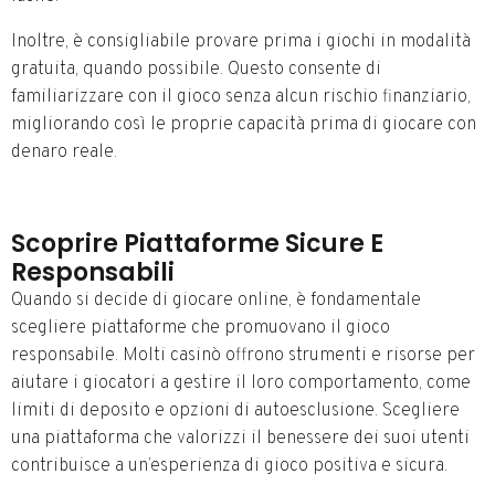
Inoltre, è consigliabile provare prima i giochi in modalità
gratuita, quando possibile. Questo consente di
familiarizzare con il gioco senza alcun rischio finanziario,
migliorando così le proprie capacità prima di giocare con
denaro reale.
Scoprire Piattaforme Sicure E
Responsabili
Quando si decide di giocare online, è fondamentale
scegliere piattaforme che promuovano il gioco
responsabile. Molti casinò offrono strumenti e risorse per
aiutare i giocatori a gestire il loro comportamento, come
limiti di deposito e opzioni di autoesclusione. Scegliere
una piattaforma che valorizzi il benessere dei suoi utenti
contribuisce a un’esperienza di gioco positiva e sicura.