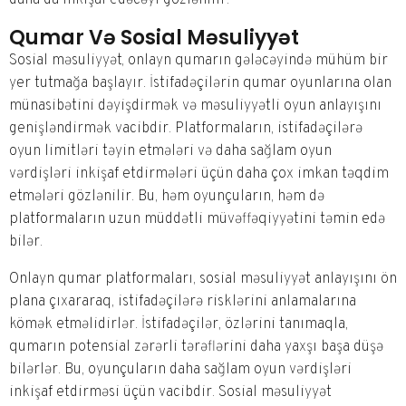
Qumar Və Sosial Məsuliyyət
Sosial məsuliyyət, onlayn qumarın gələcəyində mühüm bir
yer tutmağa başlayır. İstifadəçilərin qumar oyunlarına olan
münasibətini dəyişdirmək və məsuliyyətli oyun anlayışını
genişləndirmək vacibdir. Platformaların, istifadəçilərə
oyun limitləri təyin etmələri və daha sağlam oyun
vərdişləri inkişaf etdirmələri üçün daha çox imkan təqdim
etmələri gözlənilir. Bu, həm oyunçuların, həm də
platformaların uzun müddətli müvəffəqiyyətini təmin edə
bilər.
Onlayn qumar platformaları, sosial məsuliyyət anlayışını ön
plana çıxararaq, istifadəçilərə risklərini anlamalarına
kömək etməlidirlər. İstifadəçilər, özlərini tanımaqla,
qumarın potensial zərərli tərəflərini daha yaxşı başa düşə
bilərlər. Bu, oyunçuların daha sağlam oyun vərdişləri
inkişaf etdirməsi üçün vacibdir. Sosial məsuliyyət