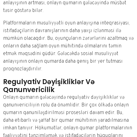
anlayışının artması, onlayn qumarın gələcəyində müsbət
təsir göstərə bilər.
Platformaların məsuliyyətli oyun anlayışına inteqrasiyası,
istifadəçilərin davranışlarının daha yaxşı izlənməsi ilə
mümkün olacaqdır. Bu, oyunçuların zərərlərini azaltmaq və
onların daha sağlam oyun mühitində olmalarını təmin
etmək məqsədini güdür. Gələcəkdə sosial məsuliyyət
anlayışının onlayn qumarda daha geniş bir yer tutması
proqnozlaşdırılır.
Regulyativ Dəyişikliklər Və
Qanunvericilik
Onlayn qumarın gələcəyində regulyativ dəyişikliklər və
qanunvericiliyin rolu da önəmlidir. Bir çox ölkədə onlayn
qumarın qanuniləşdirilməsi prosesləri davam edir. Bu,
daha etibarlı və şaffaf bir qumar mühitinin yaradılmasına
imkan tanıyır. Hökumətlər, onlayn qumar platformalarının
fəaliyyətini tənzimləmək və istifadəçilərin hüquqlarını