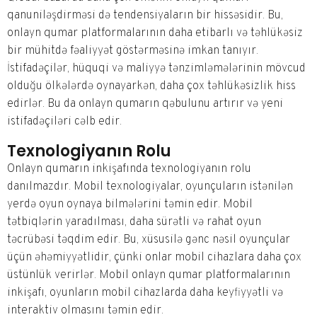
qanuniləşdirməsi də tendensiyaların bir hissəsidir. Bu,
onlayn qumar platformalarının daha etibarlı və təhlükəsiz
bir mühitdə fəaliyyət göstərməsinə imkan tanıyır.
İstifadəçilər, hüquqi və maliyyə tənzimləmələrinin mövcud
olduğu ölkələrdə oynayarkən, daha çox təhlükəsizlik hiss
edirlər. Bu da onlayn qumarın qəbulunu artırır və yeni
istifadəçiləri cəlb edir.
Texnologiyanın Rolu
Onlayn qumarın inkişafında texnologiyanın rolu
danılmazdır. Mobil texnologiyalar, oyunçuların istənilən
yerdə oyun oynaya bilmələrini təmin edir. Mobil
tətbiqlərin yaradılması, daha sürətli və rahat oyun
təcrübəsi təqdim edir. Bu, xüsusilə gənc nəsil oyunçular
üçün əhəmiyyətlidir, çünki onlar mobil cihazlara daha çox
üstünlük verirlər. Mobil onlayn qumar platformalarının
inkişafı, oyunların mobil cihazlarda daha keyfiyyətli və
interaktiv olmasını təmin edir.