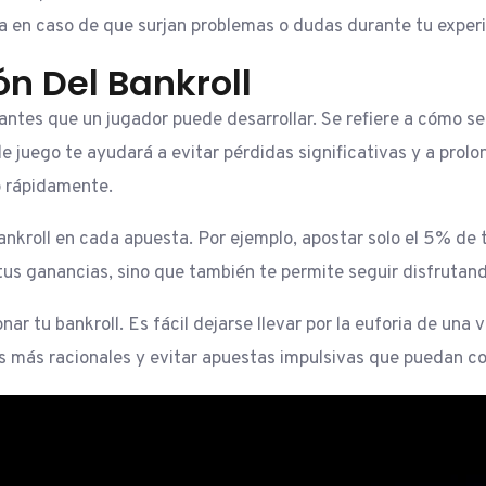
ia en caso de que surjan problemas o dudas durante tu experi
n Del Bankroll
antes que un jugador puede desarrollar. Se refiere a cómo se
e juego te ayudará a evitar pérdidas significativas y a prol
lo rápidamente.
 bankroll en cada apuesta. Por ejemplo, apostar solo el 5% d
 tus ganancias, sino que también te permite seguir disfrutan
ar tu bankroll. Es fácil dejarse llevar por la euforia de una 
es más racionales y evitar apuestas impulsivas que puedan c