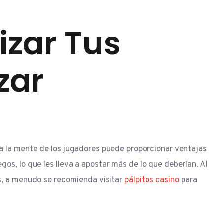
zar Tus
zar
na la mente de los jugadores puede proporcionar ventajas
gos, lo que les lleva a apostar más de lo que deberían. Al
s, a menudo se recomienda visitar
pálpitos casino
para