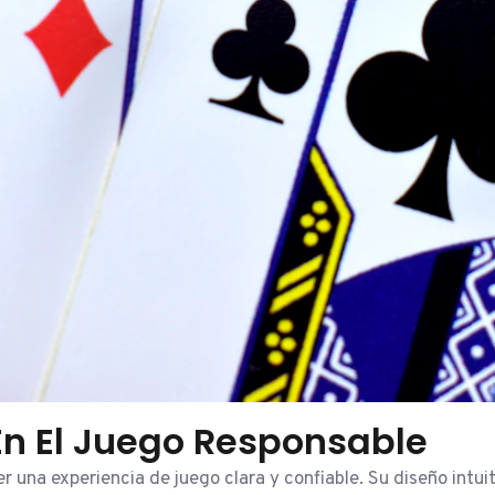
 En El Juego Responsable
r una experiencia de juego clara y confiable. Su diseño int