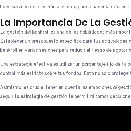
buen servicio de atención al cliente puede hacer la diferenc
La Importancia De La Gestió
La gestión del bankroll es una de las habilidades más import
Establecer un presupuesto específico para tus actividades d
bankroll en varias sesiones para reducir el riesgo de agotar
Una estrategia efectiva es utilizar un porcentaje fijo de tu
control más estricto sobre tus fondos. Esto no solo protege
Asimismo, es crucial tener en cuenta las emociones al gestion
seguir tu estrategia de gestión te permitirá tomar decision