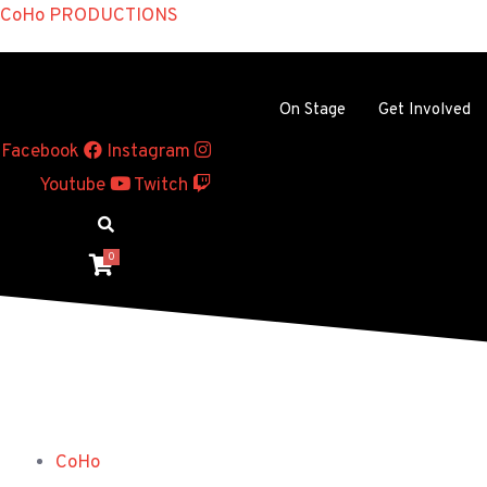
Skip
CoHo PRODUCTIONS
to
content
On Stage
Get Involved
Facebook
Instagram
Youtube
Twitch
0
CoHo