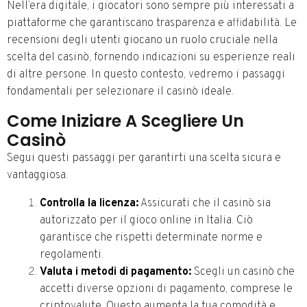
Nell’era digitale, i giocatori sono sempre più interessati a
piattaforme che garantiscano trasparenza e affidabilità. Le
recensioni degli utenti giocano un ruolo cruciale nella
scelta del casinò, fornendo indicazioni su esperienze reali
di altre persone. In questo contesto, vedremo i passaggi
fondamentali per selezionare il casinò ideale.
Come Iniziare A Scegliere Un
Casinò
Segui questi passaggi per garantirti una scelta sicura e
vantaggiosa.
Controlla la licenza:
Assicurati che il casinò sia
autorizzato per il gioco online in Italia. Ciò
garantisce che rispetti determinate norme e
regolamenti.
Valuta i metodi di pagamento:
Scegli un casinò che
accetti diverse opzioni di pagamento, comprese le
criptovalute. Questo aumenta la tua comodità e