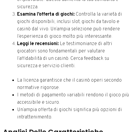
sicurezza.
Esamina l’offerta di giochi:
Controlla la varietà di
giochi disponibili, inclusi slot, giochi da tavolo e
casinò dal vivo. Un’ampia selezione può rendere
l’esperienza di gioco molto più interessante.
Leggi le recensioni:
Le testimonianze di altri
giocatori sono fondamentali per valutare
l’affidabilità di un casinò. Cerca feedback su
sicurezza e servizio clienti.
La licenza garantisce che il casinò operi secondo
normative rigorose.
I metodi di pagamento variabili rendono il gioco più
accessibile e sicuro.
Un’ampia offerta di giochi significa più opzioni di
intrattenimento.