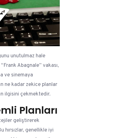
gunu unutulmaz hale
 “Frank Abagnale” vakası,
kta ve sinemaya
ın ne kadar zekice planlar
n ilgisini çekmektedir.
emli Planları
ejiler geliştirerek
hırsızlar, genellikle iyi