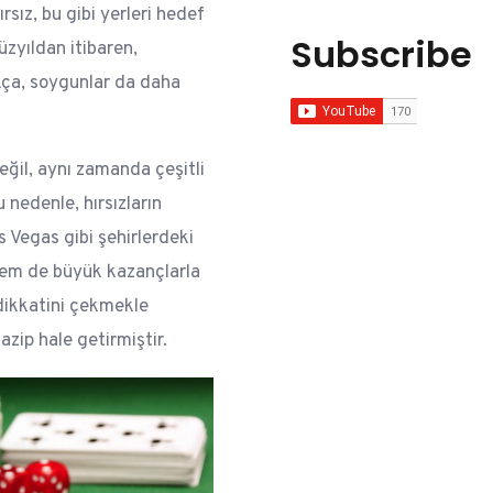
ırsız, bu gibi yerleri hedef
Subscribe
üzyıldan itibaren,
kça, soygunlar da daha
ğil, aynı zamanda çeşitli
 nedenle, hırsızların
as Vegas gibi şehirlerdeki
hem de büyük kazançlarla
dikkatini çekmekle
zip hale getirmiştir.