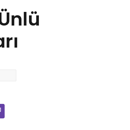
Ünlü
arı