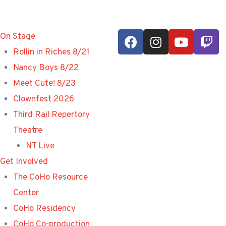
On Stage
Rollin in Riches 8/21
Nancy Boys 8/22
Meet Cute! 8/23
Clownfest 2026
Third Rail Repertory
Theatre
NT Live
Get Involved
The CoHo Resource
Center
CoHo Residency
CoHo Co-production