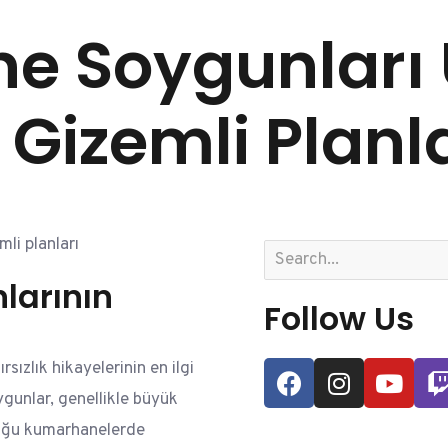
e Soygunları 
n Gizemli Planl
li planları
larının
Follow Us
sızlık hikayelerinin en ilgi
ygunlar, genellikle büyük
duğu kumarhanelerde