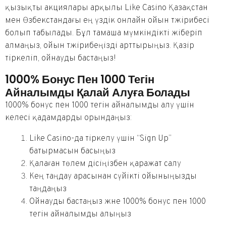
қызықты акциялары арқылы Like Casino Қазақстан
мен Өзбекстандағы ең үздік онлайн ойын тәжірибесі
болып табылады. Бұл тамаша мүмкіндікті жіберіп
алмаңыз, ойын тәжірибеңізді арттырыңыз. Қазір
тіркеліп, ойнауды бастаңыз!
1000% Бонус Пен 1000 Тегін
Айналымды Қалай Алуға Болады
1000% бонус пен 1000 тегін айналымды алу үшін
келесі қадамдарды орындаңыз:
Like Casino-да тіркелу үшін “Sign Up”
батырмасын басыңыз
Қалаған төлем әдісіңізбен қаражат салу
Кең таңдау арасынан сүйікті ойыныңызды
таңдаңыз
Ойнауды бастаңыз және 1000% бонус пен 1000
тегін айналымды алыңыз