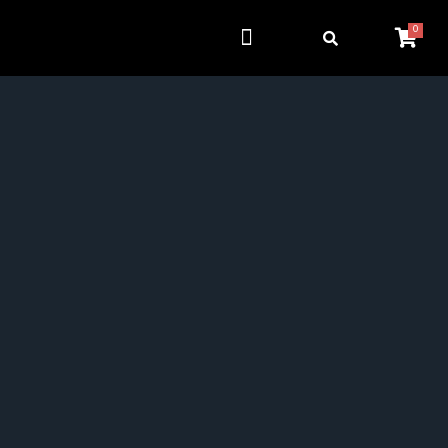
0
Get Involved
Resource Center