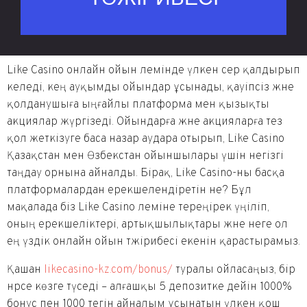
Like Casino онлайн ойын әлемінде үлкен әсер қалдырып
келеді, кең ауқымды ойындар ұсынады, қауіпсіз және
қолданушыға ыңғайлы платформа мен қызықты
акциялар жүргізеді. Ойындарға және акцияларға тез
қол жеткізуге баса назар аудара отырып, Like Casino
Қазақстан мен Өзбекстан ойыншылары үшін негізгі
таңдау орнына айналды. Бірақ, Like Casino-ны басқа
платформалардан ерекшелендіретін не? Бұл
мақалада біз Like Casino әлеміне тереңірек үңіліп,
оның ерекшеліктері, артықшылықтары және неге ол
ең үздік онлайн ойын тәжірибесі екенін қарастырамыз.
Қашан
likecasino-kz.com/bonus/
туралы ойласаңыз, бір
нәрсе көзге түседі – алғашқы 5 депозитке дейін 1000%
бонус пен 1000 тегін айналым ұсынатын үлкен қош