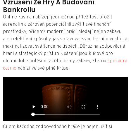
Vzrušení Ze Hry A Budování
Bankrollu
Online kasina nabízejí jedinečnou příležitost prožít
adrenalin a zároveň potenciálně zvýšit své finanční
prostředky, přičemž moderní hráči hledají nejen zábavu,
ale i efektivní způsoby, jak spravovat svou herní investici a
maximalizovat své šance na úspěch. Důraz na zodpovědné
hraní a strategický přístup k sázení jsou klíčové pro
dlouhodobé potěšení z této formy zábavy, kterou
spin aura
casino
nabízí ve své plné kráse.
Cílem každého zodpovědného hráče je nejen užít si