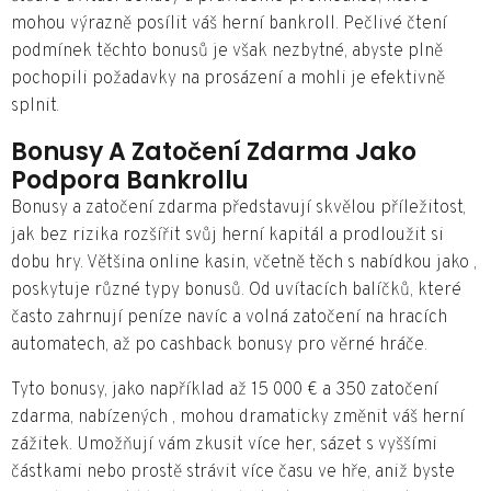
mohou výrazně posílit váš herní bankroll. Pečlivé čtení
podmínek těchto bonusů je však nezbytné, abyste plně
pochopili požadavky na prosázení a mohli je efektivně
splnit.
Bonusy A Zatočení Zdarma Jako
Podpora Bankrollu
Bonusy a zatočení zdarma představují skvělou příležitost,
jak bez rizika rozšířit svůj herní kapitál a prodloužit si
dobu hry. Většina online kasin, včetně těch s nabídkou jako ,
poskytuje různé typy bonusů. Od uvítacích balíčků, které
často zahrnují peníze navíc a volná zatočení na hracích
automatech, až po cashback bonusy pro věrné hráče.
Tyto bonusy, jako například až 15 000 € a 350 zatočení
zdarma, nabízených , mohou dramaticky změnit váš herní
zážitek. Umožňují vám zkusit více her, sázet s vyššími
částkami nebo prostě strávit více času ve hře, aniž byste