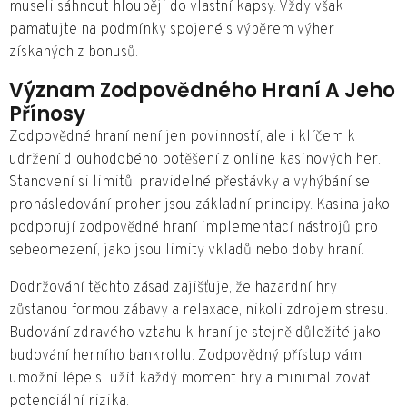
museli sáhnout hlouběji do vlastní kapsy. Vždy však
pamatujte na podmínky spojené s výběrem výher
získaných z bonusů.
Význam Zodpovědného Hraní A Jeho
Přínosy
Zodpovědné hraní není jen povinností, ale i klíčem k
udržení dlouhodobého potěšení z online kasinových her.
Stanovení si limitů, pravidelné přestávky a vyhýbání se
pronásledování proher jsou základní principy. Kasina jako
podporují zodpovědné hraní implementací nástrojů pro
sebeomezení, jako jsou limity vkladů nebo doby hraní.
Dodržování těchto zásad zajišťuje, že hazardní hry
zůstanou formou zábavy a relaxace, nikoli zdrojem stresu.
Budování zdravého vztahu k hraní je stejně důležité jako
budování herního bankrollu. Zodpovědný přístup vám
umožní lépe si užít každý moment hry a minimalizovat
potenciální rizika.