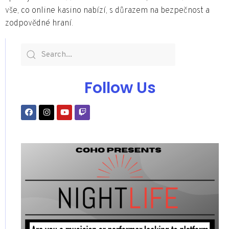
vše, co online kasino nabízí, s důrazem na bezpečnost a
zodpovědné hraní.
Follow Us