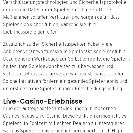
Verschlüsselungstechnologien und Sicherheitsprotokolle
ein, um die Daten ihrer Spieler zu schützen. Diese
Maßnahmen schaffen Vertrauen und sorgen dafür, dass
Spieler sich sicher fühlen, während sie ihre
Lieblingsspiele genießen.
Zusätzlich zu den Sicherheitsaspekten haben viele
Anbieter verantwortungsvolle Spielpraktiken eingeführt.
Dazu gehören Werkzeuge zur Selbstkontrolle, die Spielern
helfen, ihre Spielgewohnheiten zu überwachen und
sicherzustellen, dass sie verantwortungsbewusst spielen.
Solche Initiativen fördern ein gesundes Spielerlebnis und
unterstützen die Spieler in ihrer Entscheidungsfindung.
Live-Casino-Erlebnisse
Eine der aufregendsten Entwicklungen in modernen
Casinos ist das Live-Casino. Diese Funktion ermöglicht es
Spielern, in Echtzeit mit echten Dealern zu interagieren,
was das Spielerlebnis erheblich bereichert. Durch High-