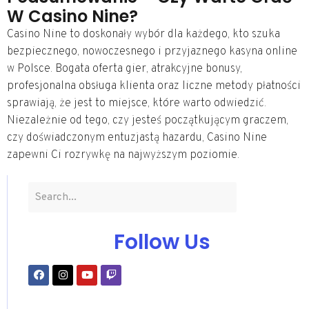
W Casino Nine?
Casino Nine to doskonały wybór dla każdego, kto szuka
bezpiecznego, nowoczesnego i przyjaznego kasyna online
w Polsce. Bogata oferta gier, atrakcyjne bonusy,
profesjonalna obsługa klienta oraz liczne metody płatności
sprawiają, że jest to miejsce, które warto odwiedzić.
Niezależnie od tego, czy jesteś początkującym graczem,
czy doświadczonym entuzjastą hazardu, Casino Nine
zapewni Ci rozrywkę na najwyższym poziomie.
Follow Us