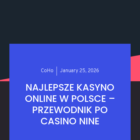
CoHo
January 25, 2026
NAJLEPSZE KASYNO
ONLINE W POLSCE –
PRZEWODNIK PO
CASINO NINE