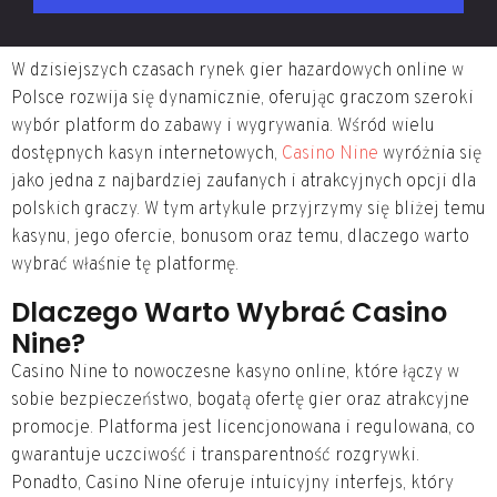
W dzisiejszych czasach rynek gier hazardowych online w
Polsce rozwija się dynamicznie, oferując graczom szeroki
wybór platform do zabawy i wygrywania. Wśród wielu
dostępnych kasyn internetowych,
Casino Nine
wyróżnia się
jako jedna z najbardziej zaufanych i atrakcyjnych opcji dla
polskich graczy. W tym artykule przyjrzymy się bliżej temu
kasynu, jego ofercie, bonusom oraz temu, dlaczego warto
wybrać właśnie tę platformę.
Dlaczego Warto Wybrać Casino
Nine?
Casino Nine to nowoczesne kasyno online, które łączy w
sobie bezpieczeństwo, bogatą ofertę gier oraz atrakcyjne
promocje. Platforma jest licencjonowana i regulowana, co
gwarantuje uczciwość i transparentność rozgrywki.
Ponadto, Casino Nine oferuje intuicyjny interfejs, który