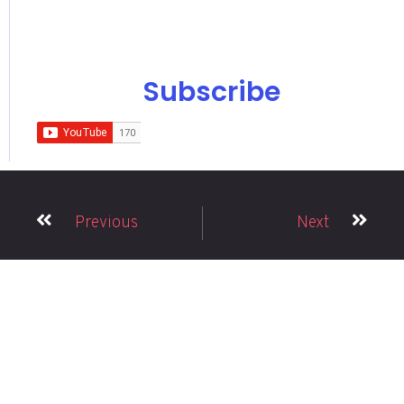
Subscribe
Previous
Next