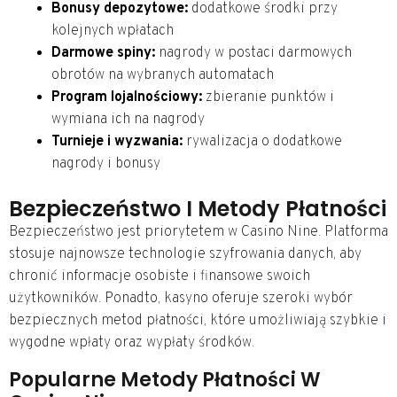
Bonusy depozytowe:
dodatkowe środki przy
kolejnych wpłatach
Darmowe spiny:
nagrody w postaci darmowych
obrotów na wybranych automatach
Program lojalnościowy:
zbieranie punktów i
wymiana ich na nagrody
Turnieje i wyzwania:
rywalizacja o dodatkowe
nagrody i bonusy
Bezpieczeństwo I Metody Płatności
Bezpieczeństwo jest priorytetem w Casino Nine. Platforma
stosuje najnowsze technologie szyfrowania danych, aby
chronić informacje osobiste i finansowe swoich
użytkowników. Ponadto, kasyno oferuje szeroki wybór
bezpiecznych metod płatności, które umożliwiają szybkie i
wygodne wpłaty oraz wypłaty środków.
Popularne Metody Płatności W