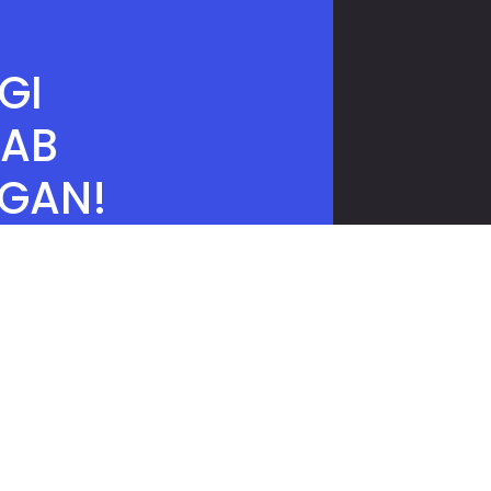
GI
LAB
LGAN!