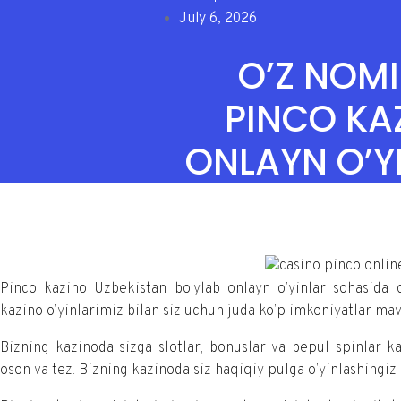
July 6, 2026
O’Z NOMI
PINCO KA
ONLAYN O’Y
Pinco kazino Uzbekistan bo’ylab onlayn o’yinlar sohasida o
kazino o’yinlarimiz bilan siz uchun juda ko’p imkoniyatlar mav
Bizning kazinoda sizga slotlar, bonuslar va bepul spinlar k
oson va tez. Bizning kazinoda siz haqiqiy pulga o’yinlashingi