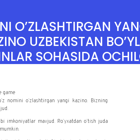
NI O’ZLASHTIRGAN YAN
ZINO UZBEKISTAN BO’Y
INLAR SOHASIDA OCHI
’z nomini o’zlashtirgan yangi kazino. Bizning
jud.
abi imkoniyatlar mavjud. Ro’yxatdan o’tish juda
z mumkin.