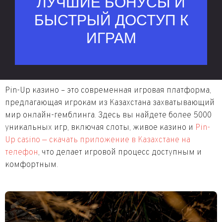
ЛУЧШИЕ БОНУСЫ И
БЫСТРЫЙ ДОСТУП К
ИГРАМ
Pin-Up казино – это современная игровая платформа,
предлагающая игрокам из Казахстана захватывающий
мир онлайн-гемблинга. Здесь вы найдете более 5000
уникальных игр, включая слоты, живое казино и
Pin-
Up casino — скачать приложение в Казахстане на
телефон
, что делает игровой процесс доступным и
комфортным.