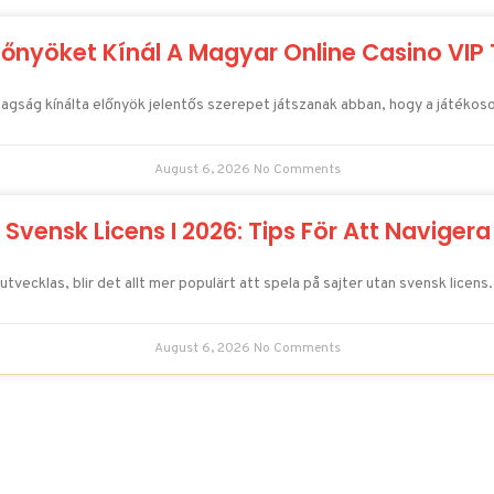
lőnyöket Kínál A Magyar Online Casino VI
P tagság kínálta előnyök jelentős szerepet játszanak abban, hogy a játé
August 6, 2026
No Comments
 Svensk Licens I 2026: Tips För Att Navige
vecklas, blir det allt mer populärt att spela på sajter utan svensk licens
August 6, 2026
No Comments