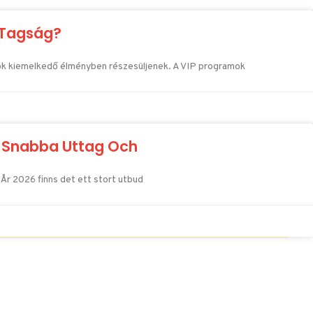
P Tagság?
kosok kiemelkedő élményben részesüljenek. A VIP programok
ra Snabba Uttag Och
. År 2026 finns det ett stort utbud