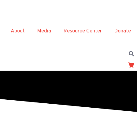
About
Media
Resource Center
Donate
0