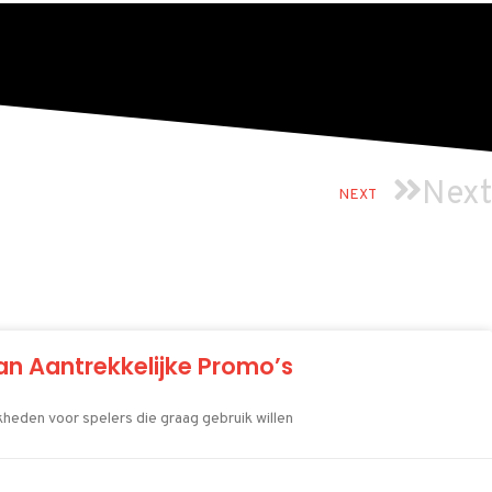
Next
NEXT
an Aantrekkelijke Promo’s
jkheden voor spelers die graag gebruik willen