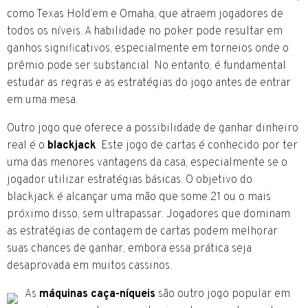
como Texas Hold’em e Omaha, que atraem jogadores de
todos os níveis. A habilidade no poker pode resultar em
ganhos significativos, especialmente em torneios onde o
prêmio pode ser substancial. No entanto, é fundamental
estudar as regras e as estratégias do jogo antes de entrar
em uma mesa.
Outro jogo que oferece a possibilidade de ganhar dinheiro
real é o
blackjack
. Este jogo de cartas é conhecido por ter
uma das menores vantagens da casa, especialmente se o
jogador utilizar estratégias básicas. O objetivo do
blackjack é alcançar uma mão que some 21 ou o mais
próximo disso, sem ultrapassar. Jogadores que dominam
as estratégias de contagem de cartas podem melhorar
suas chances de ganhar, embora essa prática seja
desaprovada em muitos cassinos.
As
máquinas caça-níqueis
são outro jogo popular em