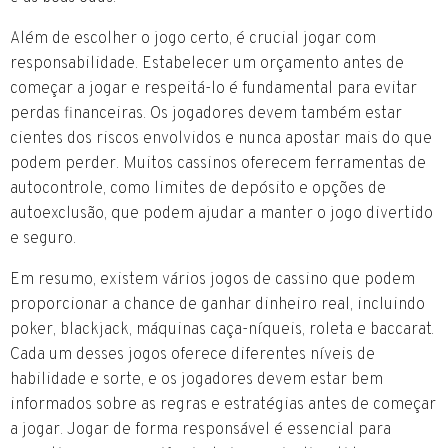
Além de escolher o jogo certo, é crucial jogar com
responsabilidade. Estabelecer um orçamento antes de
começar a jogar e respeitá-lo é fundamental para evitar
perdas financeiras. Os jogadores devem também estar
cientes dos riscos envolvidos e nunca apostar mais do que
podem perder. Muitos cassinos oferecem ferramentas de
autocontrole, como limites de depósito e opções de
autoexclusão, que podem ajudar a manter o jogo divertido
e seguro.
Em resumo, existem vários jogos de cassino que podem
proporcionar a chance de ganhar dinheiro real, incluindo
poker, blackjack, máquinas caça-níqueis, roleta e baccarat.
Cada um desses jogos oferece diferentes níveis de
habilidade e sorte, e os jogadores devem estar bem
informados sobre as regras e estratégias antes de começar
a jogar. Jogar de forma responsável é essencial para