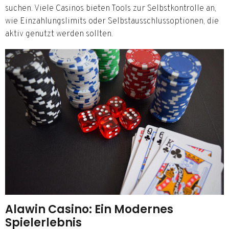
suchen. Viele Casinos bieten Tools zur Selbstkontrolle an,
wie Einzahlungslimits oder Selbstausschlussoptionen, die
aktiv genutzt werden sollten.
Alawin Casino: Ein Modernes
Spielerlebnis