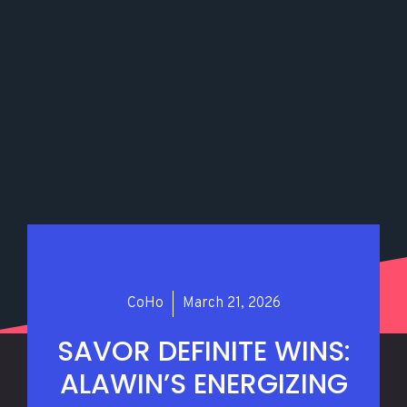
CoHo
March 21, 2026
SAVOR DEFINITE WINS:
ALAWIN’S ENERGIZING