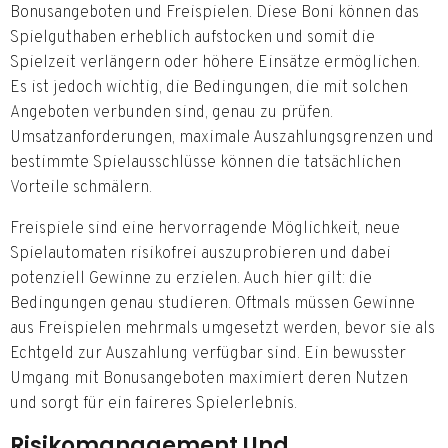
Bonusangeboten und Freispielen. Diese Boni können das
Spielguthaben erheblich aufstocken und somit die
Spielzeit verlängern oder höhere Einsätze ermöglichen.
Es ist jedoch wichtig, die Bedingungen, die mit solchen
Angeboten verbunden sind, genau zu prüfen.
Umsatzanforderungen, maximale Auszahlungsgrenzen und
bestimmte Spielausschlüsse können die tatsächlichen
Vorteile schmälern.
Freispiele sind eine hervorragende Möglichkeit, neue
Spielautomaten risikofrei auszuprobieren und dabei
potenziell Gewinne zu erzielen. Auch hier gilt: die
Bedingungen genau studieren. Oftmals müssen Gewinne
aus Freispielen mehrmals umgesetzt werden, bevor sie als
Echtgeld zur Auszahlung verfügbar sind. Ein bewusster
Umgang mit Bonusangeboten maximiert deren Nutzen
und sorgt für ein faireres Spielerlebnis.
Risikomanagement Und