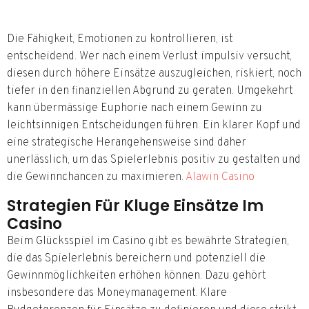
Die Fähigkeit, Emotionen zu kontrollieren, ist
entscheidend. Wer nach einem Verlust impulsiv versucht,
diesen durch höhere Einsätze auszugleichen, riskiert, noch
tiefer in den finanziellen Abgrund zu geraten. Umgekehrt
kann übermässige Euphorie nach einem Gewinn zu
leichtsinnigen Entscheidungen führen. Ein klarer Kopf und
eine strategische Herangehensweise sind daher
unerlässlich, um das Spielerlebnis positiv zu gestalten und
die Gewinnchancen zu maximieren.
Alawin Casino
Strategien Für Kluge Einsätze Im
Casino
Beim Glücksspiel im Casino gibt es bewährte Strategien,
die das Spielerlebnis bereichern und potenziell die
Gewinnmöglichkeiten erhöhen können. Dazu gehört
insbesondere das Moneymanagement. Klare