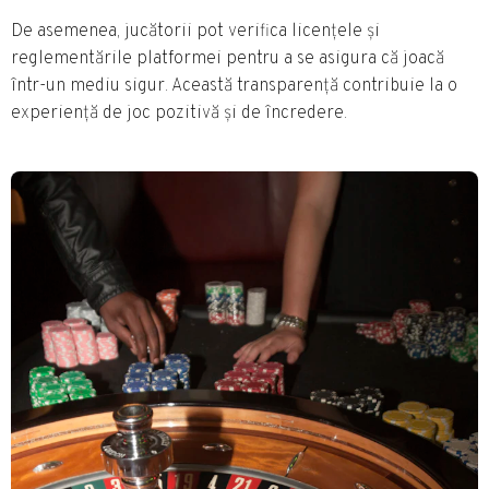
De asemenea, jucătorii pot verifica licențele și
reglementările platformei pentru a se asigura că joacă
într-un mediu sigur. Această transparență contribuie la o
experiență de joc pozitivă și de încredere.