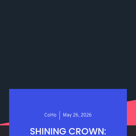
CoHo
May 26, 2026
SHINING CROWN: