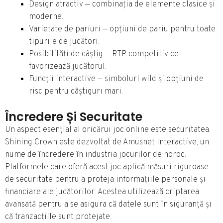
Design atractiv — combinația de elemente clasice și
moderne.
Varietate de pariuri — opțiuni de pariu pentru toate
tipurile de jucători.
Posibilități de câștig — RTP competitiv ce
favorizează jucătorul.
Funcții interactive — simboluri wild și opțiuni de
risc pentru câștiguri mari.
Încredere Și Securitate
Un aspect esențial al oricărui joc online este securitatea.
Shining Crown este dezvoltat de Amusnet Interactive, un
nume de încredere în industria jocurilor de noroc.
Platformele care oferă acest joc aplică măsuri riguroase
de securitate pentru a proteja informațiile personale și
financiare ale jucătorilor. Acestea utilizează criptarea
avansată pentru a se asigura că datele sunt în siguranță și
că tranzacțiile sunt protejate.