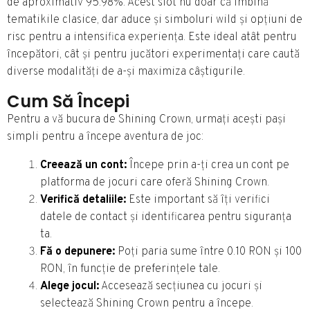
de aproximativ 95.98%. Acest slot nu doar că îmbină
tematikile clasice, dar aduce și simboluri wild și opțiuni de
risc pentru a intensifica experiența. Este ideal atât pentru
începători, cât și pentru jucători experimentați care caută
diverse modalități de a-și maximiza câștigurile.
Cum Să Începi
Pentru a vă bucura de Shining Crown, urmați acești pași
simpli pentru a începe aventura de joc:
Creează un cont:
Începe prin a-ți crea un cont pe
platforma de jocuri care oferă Shining Crown.
Verifică detaliile:
Este important să îți verifici
datele de contact și identificarea pentru siguranța
ta.
Fă o depunere:
Poți paria sume între 0.10 RON și 100
RON, în funcție de preferințele tale.
Alege jocul:
Accesează secțiunea cu jocuri și
selectează Shining Crown pentru a începe.