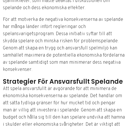
ojämlikheter, som måste beaktas i diskussionen om
spelande och dess ekonomiska effekter.
För att motverka de negativa konsekvenserna av spelande
har många länder infört regleringar och
spelansvarigetsprogram. Dessa initiativ syftar till att
skydda spelare och minska risken för problemspelande.
Genom att skapa en trygg och ansvarsfull spelmiljö kan
samhället maximera de potentiella ekonomiska fördelarna
av spelande samtidigt som man minimerar dess negativa
konsekvenser.
Strategier För Ansvarsfullt Spelande
Att spela ansvarsfullt är avgörande för att minimera de
ekonomiska konsekvenserna av spelande. Det handlar om
att sätta tydliga gränser för hur mycket tid och pengar
man är villig att investera i spelande. Genom att skapa en
budget och hålla sig till den kan spelare undvika att hamna
i skulder eller ekonomiska svårigheter. Det är viktigt att