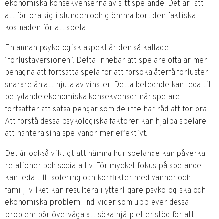
ekonomiska konsekvenserna av sitt spelande. Det är lätt
att förlora sig i stunden och glömma bort den faktiska
kostnaden för att spela.
En annan psykologisk aspekt är den så kallade
“förlustaversionen”. Detta innebär att spelare ofta är mer
benägna att fortsätta spela för att försöka återfå förluster
snarare än att njuta av vinster. Detta beteende kan leda till
betydande ekonomiska konsekvenser när spelare
fortsätter att satsa pengar som de inte har råd att förlora.
Att förstå dessa psykologiska faktorer kan hjälpa spelare
att hantera sina spelvanor mer effektivt.
Det är också viktigt att nämna hur spelande kan påverka
relationer och sociala liv. För mycket fokus på spelande
kan leda till isolering och konflikter med vänner och
familj, vilket kan resultera i ytterligare psykologiska och
ekonomiska problem. Individer som upplever dessa
problem bör överväga att söka hjälp eller stöd för att