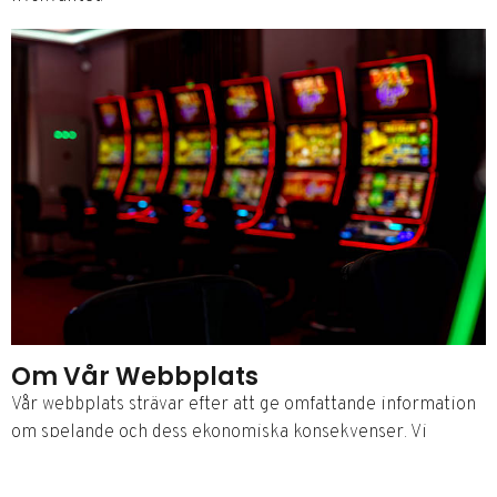
Om Vår Webbplats
Vår webbplats strävar efter att ge omfattande information
om spelande och dess ekonomiska konsekvenser. Vi
erbjuder insikter, strategier och resurser för både nya och
erfarna spelare. Vårt mål är att främja ansvarsfullt