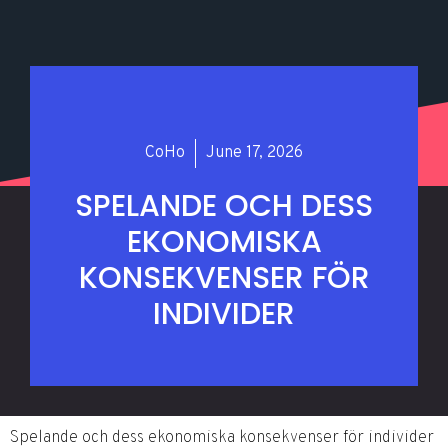
CoHo
June 17, 2026
SPELANDE OCH DESS
EKONOMISKA
KONSEKVENSER FÖR
INDIVIDER
Spelande och dess ekonomiska konsekvenser för individer