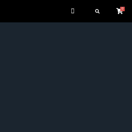
0
Get Involved
Resource Center