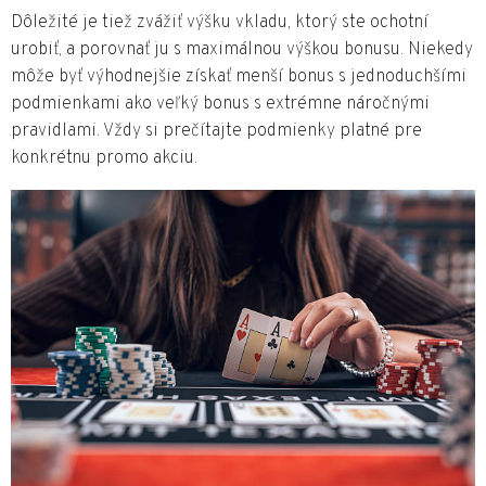
Dôležité je tiež zvážiť výšku vkladu, ktorý ste ochotní
urobiť, a porovnať ju s maximálnou výškou bonusu. Niekedy
môže byť výhodnejšie získať menší bonus s jednoduchšími
podmienkami ako veľký bonus s extrémne náročnými
pravidlami. Vždy si prečítajte podmienky platné pre
konkrétnu promo akciu.