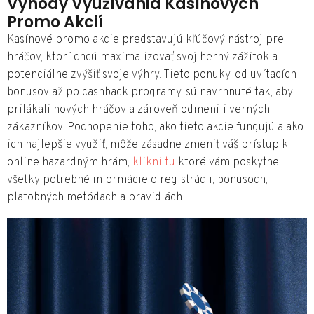
Výhody Využívania Kasínových
Promo Akcií
Kasínové promo akcie predstavujú kľúčový nástroj pre
hráčov, ktorí chcú maximalizovať svoj herný zážitok a
potenciálne zvýšiť svoje výhry. Tieto ponuky, od uvítacích
bonusov až po cashback programy, sú navrhnuté tak, aby
prilákali nových hráčov a zároveň odmenili verných
zákazníkov. Pochopenie toho, ako tieto akcie fungujú a ako
ich najlepšie využiť, môže zásadne zmeniť váš prístup k
online hazardným hrám,
klikni tu
ktoré vám poskytne
všetky potrebné informácie o registrácii, bonusoch,
platobných metódach a pravidlách.