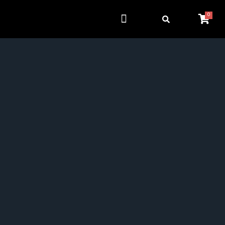
0
Get Involved
Resource Center