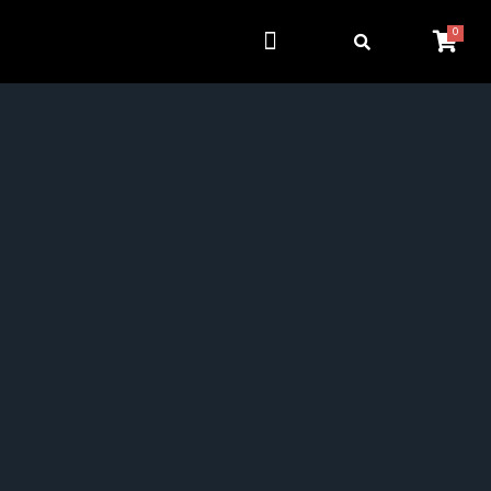
0
Get Involved
Resource Center