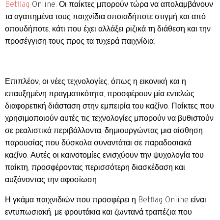
Betflag
Online. Οι παίκτες μπορούν τώρα να απολαμβάνουν
τα αγαπημένα τους παιχνίδια οποιαδήποτε στιγμή και από
οπουδήποτε, κάτι που έχει αλλάξει ριζικά τη διάθεση και την
προσέγγιση τους προς τα τυχερά παιχνίδια.
Επιπλέον, οι νέες τεχνολογίες, όπως η εικονική και η
επαυξημένη πραγματικότητα, προσφέρουν μία εντελώς
διαφορετική διάσταση στην εμπειρία του καζίνο. Παίκτες που
χρησιμοποιούν αυτές τις τεχνολογίες μπορούν να βυθιστούν
σε ρεαλιστικά περιβάλλοντα, δημιουργώντας μια αίσθηση
παρουσίας που δύσκολα συναντάται σε παραδοσιακά
καζίνο. Αυτές οι καινοτομίες ενισχύουν την ψυχολογία του
παίκτη, προσφέροντας περισσότερη διασκέδαση και
αυξάνοντας την αφοσίωση.
Η γκάμα παιχνιδιών που προσφέρει η Betflag Online είναι
εντυπωσιακή, με φρουτάκια και ζωντανά τραπέζια που