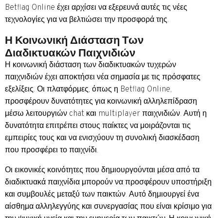
Betflag Online έχει αρχίσει να εξερευνά αυτές τις νέες
τεχνολογίες για να βελτιώσει την προσφορά της.
Η Κοινωνική Διάσταση Των
Διαδικτυακών Παιχνιδιών
Η κοινωνική διάσταση των διαδικτυακών τυχερών
παιχνιδιών έχει αποκτήσει νέα σημασία με τις πρόσφατες
εξελίξεις. Οι πλατφόρμες, όπως η Betflag Online,
προσφέρουν δυνατότητες για κοινωνική αλληλεπίδραση
μέσω λειτουργιών chat και multiplayer παιχνιδιών. Αυτή η
δυνατότητα επιτρέπει στους παίκτες να μοιράζονται τις
εμπειρίες τους και να ενισχύουν τη συνολική διασκέδαση
που προσφέρει το παιχνίδι.
Οι εικονικές κοινότητες που δημιουργούνται μέσα από τα
διαδικτυακά παιχνίδια μπορούν να προσφέρουν υποστήριξη
και συμβουλές μεταξύ των παικτών. Αυτό δημιουργεί ένα
αίσθημα αλληλεγγύης και συνεργασίας που είναι κρίσιμο για