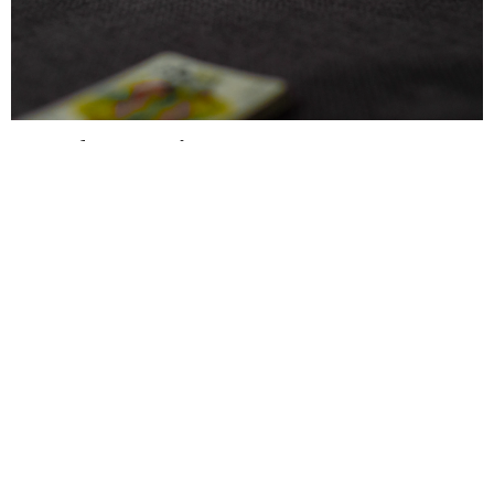
Η Betflag Online Ως Ηγέτης Στην
Εξελιγμένη Εμπειρία Παιχνιδιού
Η Betflag Online έχει καθιερωθεί ως μία από τις πιο
αξιόπιστες και καινοτόμες πλατφόρμες διαδικτυακών
τυχερών παιχνιδιών στην Ελλάδα. Με τη συνεχή εξέλιξη και
την προσαρμογή στις νέες τεχνολογίες, οι παίκτες μπορούν
να απολαύσουν μια εμπειρία που είναι όχι μόνο
διασκεδαστική αλλά και ασφαλής. Η πλατφόρμα είναι σε
θέση να προσφέρει μια γκάμα παιχνιδιών που ικανοποιούν
τις ανάγκες των χρηστών της.
Η υποστήριξη πελατών 24/7 είναι ένα ακόμα πλεονέκτημα
της Betflag Online, εξασφαλίζοντας ότι οι παίκτες έχουν