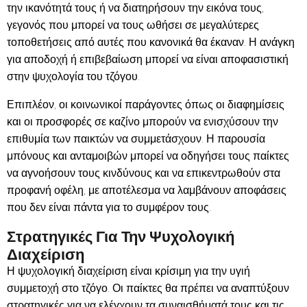
την ικανότητά τους ή να διατηρήσουν την εικόνα τους,
γεγονός που μπορεί να τους ωθήσει σε μεγαλύτερες
τοποθετήσεις από αυτές που κανονικά θα έκαναν. Η ανάγκη
για αποδοχή ή επιβεβαίωση μπορεί να είναι αποφασιστική
στην ψυχολογία του τζόγου.
Επιπλέον, οι κοινωνικοί παράγοντες όπως οι διαφημίσεις
και οι προσφορές σε καζίνο μπορούν να ενισχύσουν την
επιθυμία των παικτών να συμμετάσχουν. Η παρουσία
μπόνους και ανταμοιβών μπορεί να οδηγήσει τους παίκτες
να αγνοήσουν τους κινδύνους και να επικεντρωθούν στα
προφανή οφέλη, με αποτέλεσμα να λαμβάνουν αποφάσεις
που δεν είναι πάντα για το συμφέρον τους.
Στρατηγικές Για Την Ψυχολογική
Διαχείριση
Η ψυχολογική διαχείριση είναι κρίσιμη για την υγιή
συμμετοχή στο τζόγο. Οι παίκτες θα πρέπει να αναπτύξουν
στρατηγικές για να ελέγχουν τα συναισθήματά τους και τις