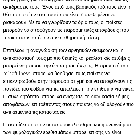
αντιδράσεις τους. Ένας από τους βασικούς τρόπους είναι η
θέσπιση ορίων στο ποσό που είναι διατεθειμένοι να
ρισκάρουν. Με το να γνωρίζουν τα όρια τους, οι παίκτες
μπορούν να αποφύγουν τις παρορμητικές αποφάσεις που
προκύπτουν από την συναισθηματική πίεση.
Επιπλέον, η αναγνώριση των αρνητικών σκέψεων και η
αντικατάστασή τους με πιο θετικές και ρεαλιστικές απόψεις
μπορεί να μειώσει την ένταση του άγχους. Η πρακτική του
mindfulness μπορεί να βοηθήσει τους παίκτες να
επικεντρωθούν στην παρούσα στιγμή και να αποφύγουν τις
παγίδες του φόβου για τις απώλειες ή την επιθυμία για νίκες.
Η συνειδητότητα μπορεί να ενισχύσει τη διαδικασία λήψης
αποφάσεων, επιτρέποντας στους παίκτες να αξιολογούν πιο
αντικειμενικά τις καταστάσεις.
Η εκπαίδευση στην αυτοπαρακολούθηση και η αναγνώριση
των ψυχολογικών ερεθισμάτων μπορεί επίσης να είναι