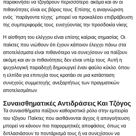
παρακινήσει να τζογάρουν περισσότερο, ακόμα και αν οι
πιθανότητες είναι εις βάρος τους. Επίσης, η αναγνώριση
ενός “παράγοντα τύχης” μπορεί να προκαλέσει επιβράβευση
της συμπεριφοράς τους, ενισχύοντας την προσδοκία νίκης.
Η αίσθηση του ελέγχου είναι επίσης καίριας σημασίας. Οι
παίκτες που νιώθουν ότι έχουν κάποιον έλεγχο πάνω στα
αποτελέσματα είναι πιθανότερο να συνεχίσουν να παίζουν,
ακόμη και αν οι πιθανότητες δεν είναι υπέρ τους. Αυτή η
ψυχολογική παραδοχή δημιουργεί έναν φαύλο κύκλο, όπου
η ελπίδα για επιτυχία τους κρατάει σε μια κατάσταση
συνεχούς συμμετοχής, ανεξαρτήτως των πραγματικών
αποτελεσμάτων.
Συναισθηματικές Αντιδράσεις Και Τζόγος
Τα συναισθήματα παίζουν καθοριστικό ρόλο στην εμπειρία
του τζόγου. Παίκτες που αισθάνονται άγχος ή απογοήτευση
μπορεί να κάνουν πιο παρορμητικές αποφάσεις, όπως να
διπλασιάσουν το ποντάρισμά τους ή να συνεχίσουν να